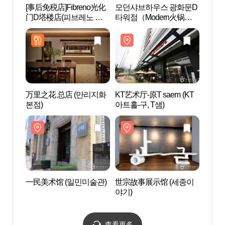
[事后免税店]Fibreno光化
모던샤브하우스 광화문D
世宗故
门D塔楼店(피브레노 광
타워점（Modern火锅店
야기)
화문 D타워점)
光化门D塔店）
万里之花 总店 (만리지화
KT艺术厅-原T saem (KT
忠武
본점)
아트홀-구, T샘)
공 이
一民美术馆 (일민미술관)
世宗故事展示馆 (세종이
世宗文
야기)
회관)
查看更多