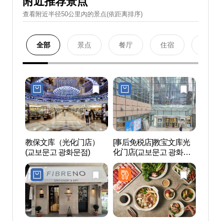
附近推荐景点
查看附近半径50公里內的景点(依距离排序)
全部
景点
餐厅
住宿
购物
教保文库（光化门店）
[事后免税店]教宝文库光
KT艺术
(교보문고 광화문점)
化门店(교보문고 광화문
아트홀-
점)