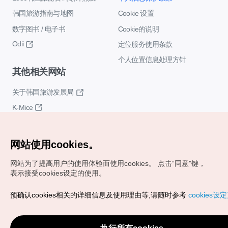
韩国旅游指南与地图
Cookie 设置
数字图书 / 电子书
Cookie的说明
Odii
定位服务使用条款
个人位置信息处理方针
其他相关网站
关于韩国旅游发展局
K-Mice
网站使用cookies。
网站为了提高用户的使用体验而使用cookies。
点击“同意"键，
表示接受cookies设定的使用。
Copyrights (c) 韩国旅游发展局版权所有
预确认cookies相关的详细信息及使用理由等,请随时参考
cookies设
如有相关疑问或建议，欢迎来信。
VISITKOREA官方邮箱
chnsim@knto.or.kr