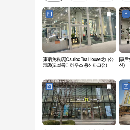
[事后免税店]Osulloc Tea House龙山公
[事后
园店(오설록티하우스 용산파크점)
산)