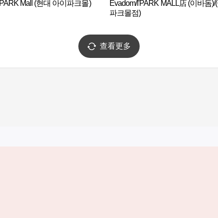
PARK Mall (현대 아이파크몰)
Evadom/I'PARK MALL店 (이바돔)
파크몰점)
查看更多
实用信息
服务
韩国旅游发展局手机应用程序
服务条款
1330韩国旅游咨询翻译热线
个人信息保
韩国旅游指南与地图
Cookie 设