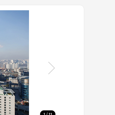
/
1
11