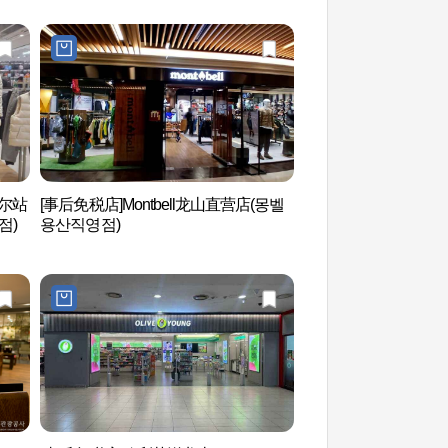
首尔站
[事后免税店]Montbell龙山直营店(몽벨
西海金光列车 （서
점)
용산직영점)