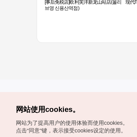
[事后免税店]欧利芙洋新龙山站店(올리
现代I’
브영 신용산역점)
网站使用cookies。
Copyrights (c) 韩国旅游发展局版权所有
网站为了提高用户的使用体验而使用cookies。
如有相关疑问或建议，欢迎来信。
VISITKOREA官方邮箱
chnsim@knto.or.kr
点击“同意"键，表示接受cookies设定的使用。