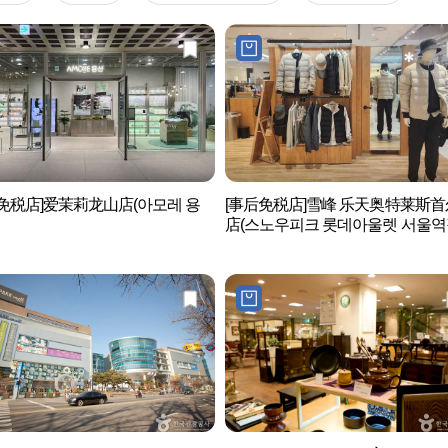
免税店]爱茉莉龙山店(아모레 용
[事后免税店]雪峰 乐天奥特莱斯
店(스노우피크 롯데아울렛 서울역