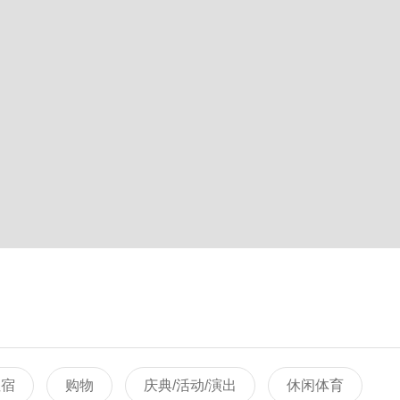
住宿
购物
庆典/活动/演出
休闲体育