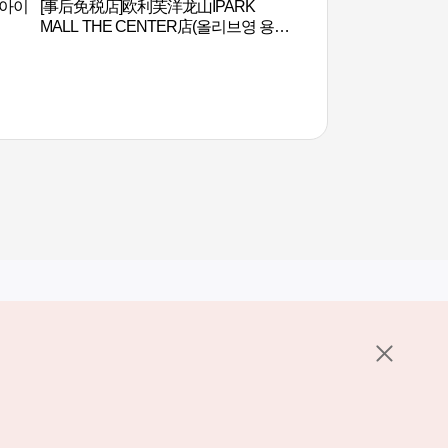
/(아이
[事后免税店]欧利芙洋龙山IPARK
战争纪念馆 (전쟁기
MALL THE CENTER店(올리브영 용산
아이파크몰더센터점)
其他相关网站
关于韩国旅游发展局
K-Mice
护政策
置