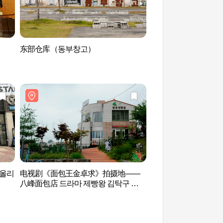
东部仓库（동부창고）
国立现代美术馆（清
대미술관（청주관）
(올리
电视剧《面包王金卓求》拍摄地——
寿岩谷咖啡街(수암골
八峰面包店 드라마 제빵왕 김탁구 촬영
지(팔봉제빵점)