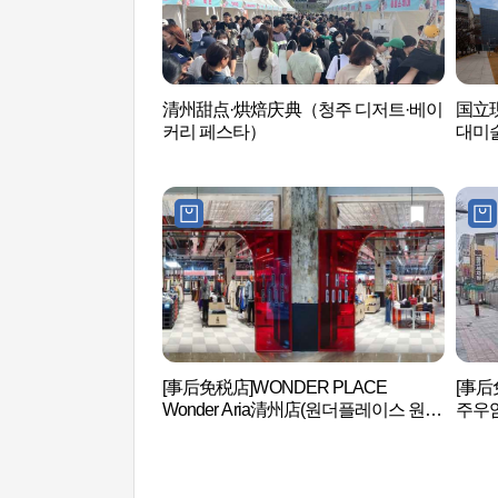
清州甜点·烘焙庆典（청주 디저트·베이
国立
커리 페스타）
대미
[事后免税店]WONDER PLACE
[事后
Wonder Aria清州店(원더플레이스 원더
주우
아리아 청주점)