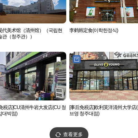
现代美术馆（清州馆）（국립현
李鹤韩定食(이학한정식)
술관（청주관））
免税店]CU清州牛岩大发店(CU 청
[事后免税店]欧利芙洋清州大学店
암대박점)
브영 청주대점)
查看更多