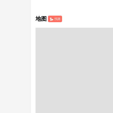
地图
找路