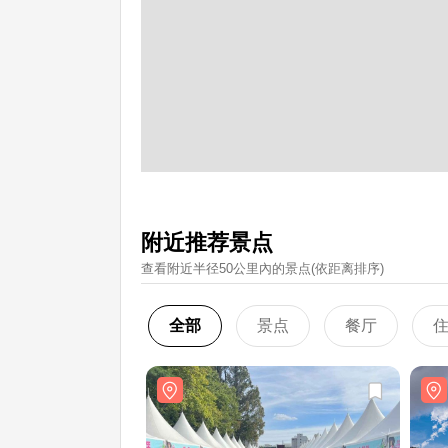
附近推荐景点
查看附近半径50公里內的景点(依距离排序)
全部
景点
餐厅