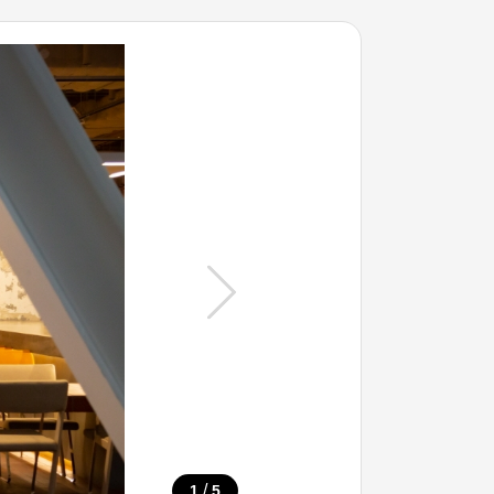
/
1
5