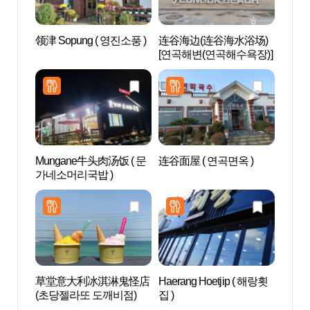
领津 Sopung ( 영진소풍 )
连谷海边(连谷海水浴场)
注文
[연곡해변(연곡해수욕장)]
Mungane牛头肉汤饭 ( 문
连谷面屋 ( 연곡면옥 )
牛岩
가네소머리국밥 )
바위공
草堂意大利冰淇淋鬼怪店
Haerang Hoetjip ( 해랑횟
牛岩
(초당젤라또 도깨비점)
집 )
验(海
카이어