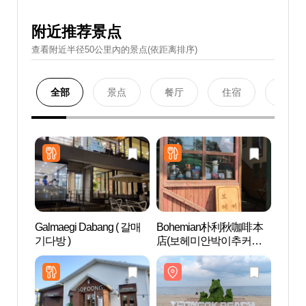
附近推荐景点
查看附近半径50公里內的景点(依距离排序)
全部
景点
餐厅
住宿
购物
Galmaegi Dabang ( 갈매
Bohemian朴利秋咖啡本
连谷海
기다방 )
店(보헤미안박이추커피
[연곡
본점)