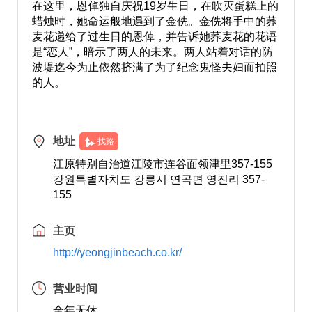
在这里，恩倬独自庆祝19岁生日，在吹灭蛋糕上的
蜡烛时，她命运般地遇到了金侁。金侁将手中的荞
麦花递给了过生日的恩倬，并告诉她荞麦花的花语
是“恋人”，暗示了两人的未来。两人站着对话的防
波堤迄今为止依然挤满了为了纪念鬼怪夫妇而拍照
的人。
地址
找路
江原特别自治道江陵市连谷面领津里357-155
강원특별자치도 강릉시 연곡면 영진리 357-
155
主页
http://yeongjinbeach.co.kr/
营业时间
全年无休