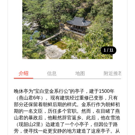
/
1
11
介绍
信息
地图
附近推荐景点
晚休亭为“宝白堂金系行公”的亭子，建于1500年
（燕山君6年）。现有建筑经过重修已变形，只有
部分还保留着朝鲜后期的样式。金系行作为朝鲜初
期的一名文臣，历任多个官职。然而，在目睹了燕
山君的暴政后，他毅然辞官返乡。此后，他在雪池
（现韶山2里）边建造了一个小亭子，但因位于路
旁，便寻找一处更安静的地方建造了这座亭子。从