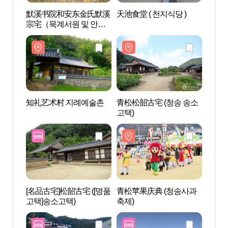
默溪书院和安东金氏默溪
天池食堂 ( 천지식당 )
默溪
宗宅（묵계서원 및 안동
宗宅（
김씨 묵계종택）
김씨 
知礼艺术村 지례예술촌
青松松韶古宅 (청송 송소
青松松
고택)
고택)
[名品古宅]松韶古宅 ([명품
青松苹果庆典 (청송사과
达基
고택]송소고택)
축제)