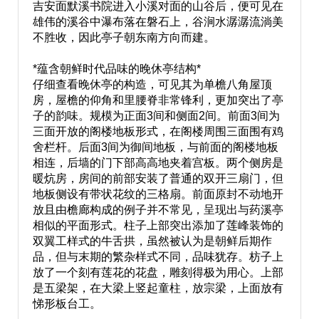
吉安面默溪书院进入小溪对面的山谷后，便可见在
雄伟的溪谷中瀑布落在磐石上，谷涧水潺潺流淌美
不胜收，因此亭子朝东南方向而建。
*蕴含朝鲜时代品味的晚休亭结构*
仔细查看晚休亭的构造，可见其为单檐八角屋顶
房，屋檐的仰角和里腰脊非常锋利，更加突出了亭
子的韵味。规模为正面3间和侧面2间。前面3间为
三面开放的阁楼地板形式，在阁楼周围三面围有鸡
舍栏杆。后面3间为御间地板，与前面的阁楼地板
相连，后墙的门下部高高地夹着宫板。两个侧房是
暖炕房，房间的前部安装了普通的双开三扇门，但
地板侧设有带状花纹的三格扇。前面原封不动地开
放且由檐廊构成的例子并不常见，呈现出与药溪亭
相似的平面形式。柱子上部突出添加了莲峰装饰的
双翼工样式的牛舌拱，虽然被认为是朝鲜后期作
品，但与末期的繁杂样式不同，品味犹存。枋子上
放了一个刻有莲花的花盘，雕刻得极为用心。上部
是五梁架，在大梁上竖起童柱，放宗梁，上面放有
悌形板台工。