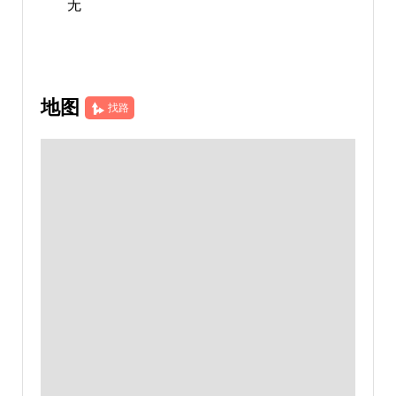
无
地图
找路