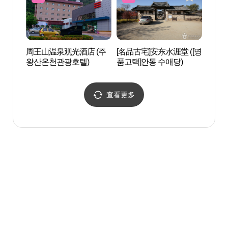
周王山温泉观光酒店 (주
[名品古宅]安东水涯堂 ([명
ZOO
왕산온천관광호텔)
품고택]안동 수애당)
움）
查看更多