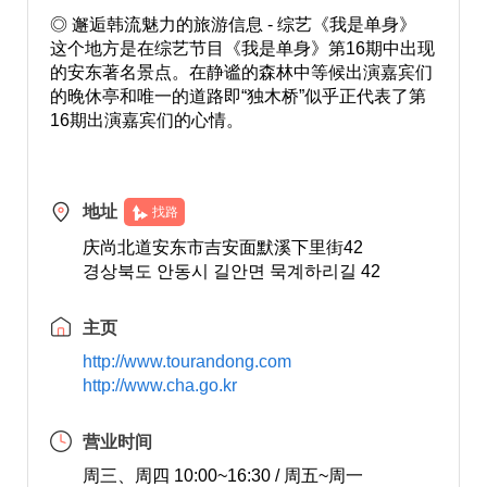
◎ 邂逅韩流魅力的旅游信息 - 综艺《我是单身》
这个地方是在综艺节目《我是单身》第16期中出现
的安东著名景点。在静谧的森林中等候出演嘉宾们
的晚休亭和唯一的道路即“独木桥”似乎正代表了第
16期出演嘉宾们的心情。
地址
找路
庆尚北道安东市吉安面默溪下里街42
경상북도 안동시 길안면 묵계하리길 42
主页
http://www.tourandong.com
http://www.cha.go.kr
营业时间
周三、周四 10:00~16:30 / 周五~周一