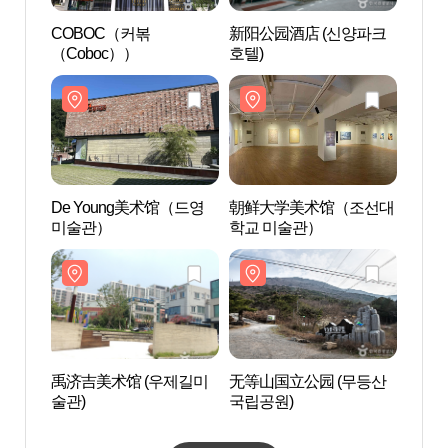
COBOC（커볶
新阳公园酒店 (신양파크
朝鲜
（Coboc））
호텔)
학교 
De Young美术馆（드영
朝鲜大学美术馆（조선대
无等山
미술관）
학교 미술관）
국립공
禹济吉美术馆 (우제길미
无等山国立公园 (무등산
游客
술관)
국립공원)
집）