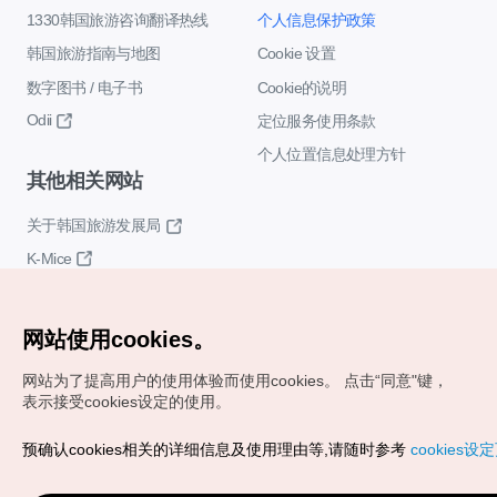
1330韩国旅游咨询翻译热线
个人信息保护政策
韩国旅游指南与地图
Cookie 设置
数字图书 / 电子书
Cookie的说明
Odii
定位服务使用条款
个人位置信息处理方针
其他相关网站
关于韩国旅游发展局
K-Mice
网站使用cookies。
网站为了提高用户的使用体验而使用cookies。
点击“同意"键，
表示接受cookies设定的使用。
Copyrights (c) 韩国旅游发展局版权所有
预确认cookies相关的详细信息及使用理由等,请随时参考
cookies设
如有相关疑问或建议，欢迎来信。
VISITKOREA官方邮箱