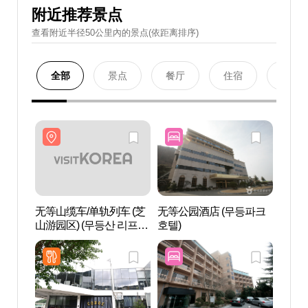
附近推荐景点
查看附近半径50公里內的景点(依距离排序)
全部
景点
餐厅
住宿
购物
无等山缆车/单轨列车 (芝
无等公园酒店 (무등파크
无等山
山游园区) (무등산 리프트
호텔)
山游园
모노레일 (지산유원지))
모노레