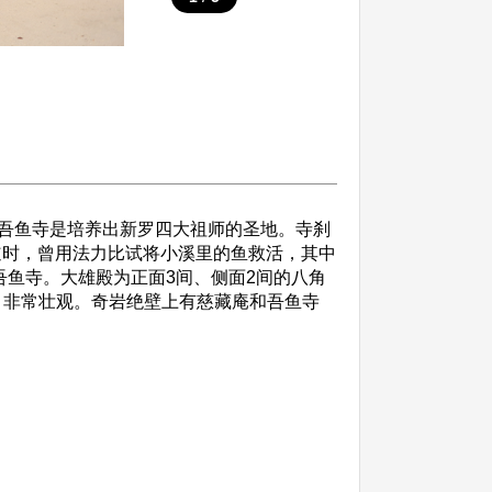
吾鱼寺是培养出新罗四大祖师的圣地。寺刹
修道时，曾用法力比试将小溪里的鱼救活，其中
吾鱼寺。大雄殿为正面3间、侧面2间的八角
，非常壮观。奇岩绝壁上有慈藏庵和吾鱼寺