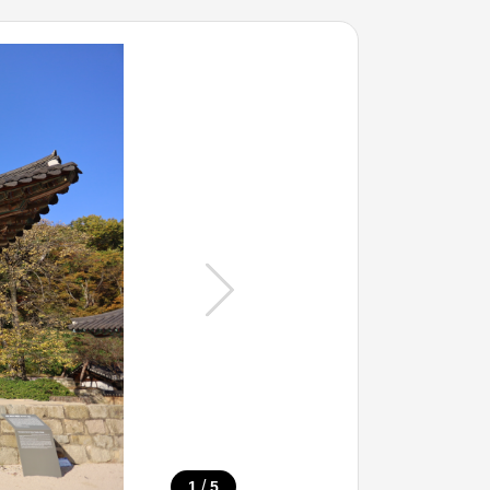
/
1
5