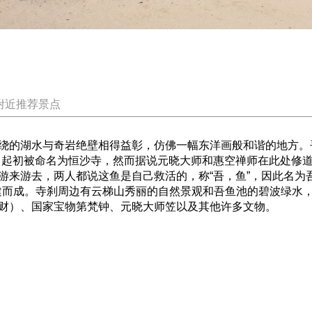
附近推荐景点
绕的湖水与奇岩绝壁相得益彰，仿佛一幅东洋画般和谐的地方。
时期，起初被命名为恒沙寺，然而据说元晓大师和惠空禅师在此处
游来游去，两人都说这鱼是自己救活的，称“吾，鱼”，因此名为
）重建而成。寺刹周边有云梯山秀丽的自然景观和吾鱼池的碧波绿水
财）、国家宝物第梵钟、元晓大师笠以及其他许多文物。