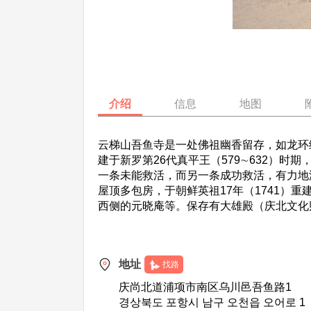
介绍
信息
地图
云梯山吾鱼寺是一处佛祖幽香留存，如龙环
建于新罗第26代真平王（579∼632）
一条未能救活，而另一条成功救活，有力地
屋顶多包房，于朝鲜英祖17年（1741
西侧的元晓庵等。保存有大雄殿（庆北文化
地址
找路
庆尚北道浦项市南区乌川邑吾鱼路1
경상북도 포항시 남구 오천읍 오어로 1