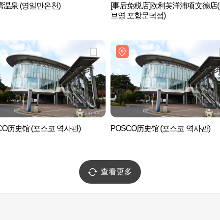
温泉 (영일만온천)
[事后免税店]欧利芙洋浦项文德店
브영 포항문덕점)
CO历史馆 (포스코 역사관)
POSCO历史馆 (포스코 역사관)
查看更多