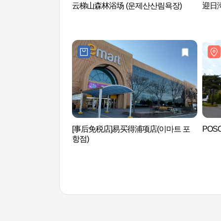
云梯山森林浴场 (운제산산림욕장)
迎日湾
[事后免税店]易买得浦项店(이마트 포
POS
항점)