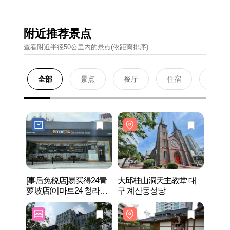
附近推荐景点
查看附近半径50公里內的景点(依距离排序)
全部
景点
餐厅
住宿
购物
[事后免税店]易买得24青
大邱桂山洞天主教堂 대
大邱
萝坡店(이마트24 청라언
구 계산동성당
구 계
덕점)