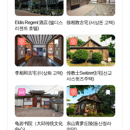
Eldis Regent 酒店 (엘디스
徐相敦古宅 (서상돈 고택)
李相和
리젠트 호텔)
李相和古宅 (이상화 고택)
传教士Switzer住宅(선교
东山
사스윗즈주택)
언덕)
龟岩书院（大邱传统文化
东山青萝丘陵(동산청라
大邱第
中心)
언덕)
교회)