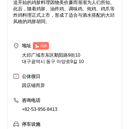
送开始的鸡胗料理因物美价廉而渐渐为人们所知。
此后，随着鸡胗、油炸鸡、调味鸡、炖鸡、鸡爪等
炸鸡料理正式上市，形成了适合与酒水搭配的大邱
风格的鸡胗胡同。
地址
找路
大邱广域市东区鹅阳路9街10
대구광역시 동구 아양로9길 10
公休假日
因店铺而异
咨询电话
+82-53-956-8413
停车设施