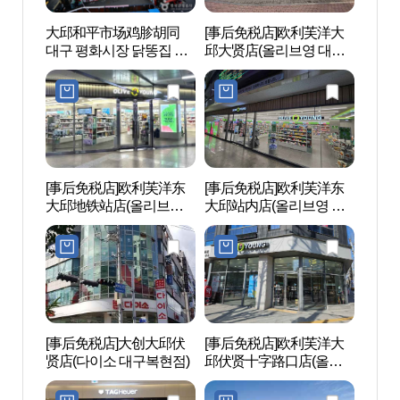
大邱和平市场鸡胗胡同
[事后免税店]欧利芙洋大
大邱
대구 평화시장 닭똥집 골
邱大贤店(올리브영 대구
대구 
목
대현점)
목
[事后免税店]欧利芙洋东
[事后免税店]欧利芙洋东
东仁
大邱地铁站店(올리브영
大邱站内店(올리브영 동
동 찜
동대구지하철역점)
대구역사점)
[事后免税店]大创大邱伏
[事后免税店]欧利芙洋大
SPA
贤店(다이소 대구복현점)
邱伏贤十字路口店(올리
랜드
브영 대구복현네거리점)