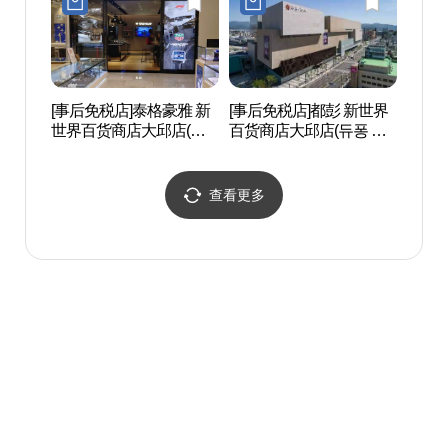
[事后免税店]泰格豪雅 新
[事后免税店]都彭 新世界
2.2
世界百货商店大邱店(태
百货商店大邱店(듀퐁 신
기념
그호이어 신세계백화점
세계백화점 대구점)
대구점)
查看更多