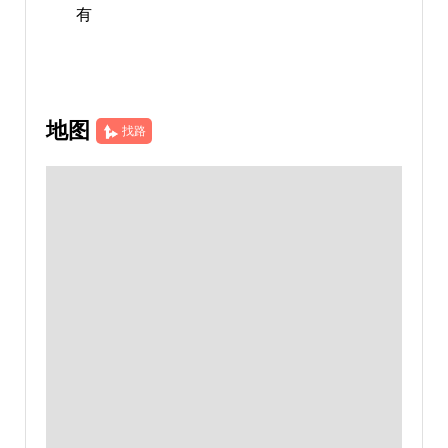
有
地图
找路