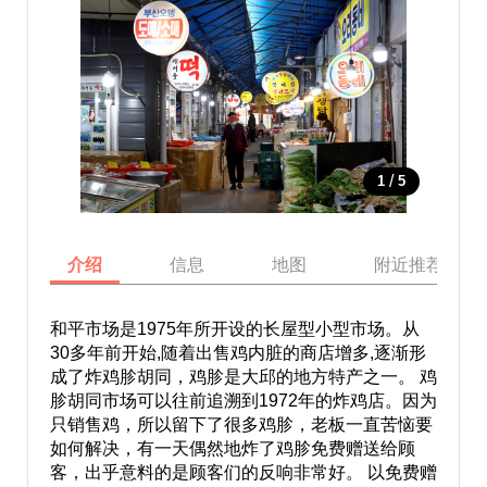
/
1
5
介绍
信息
地图
附近推荐景点
和平市场是1975年所开设的长屋型小型市场。从
30多年前开始,随着出售鸡内脏的商店增多,逐渐形
成了炸鸡胗胡同，鸡胗是大邱的地方特产之一。 鸡
胗胡同市场可以往前追溯到1972年的炸鸡店。因为
只销售鸡，所以留下了很多鸡胗，老板一直苦恼要
如何解决，有一天偶然地炸了鸡胗免费赠送给顾
客，出乎意料的是顾客们的反响非常好。 以免费赠