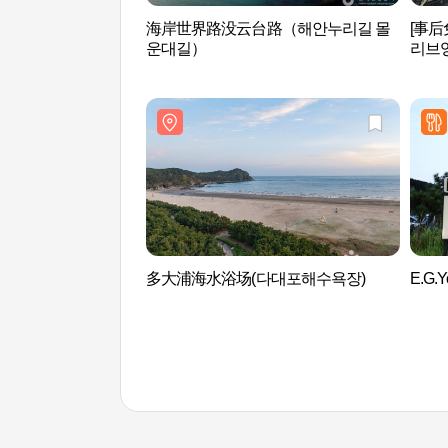
海岸世界路没云台路（해안누리길 몰
[事
운대길）
리브
多大浦海水浴场(다대포해수욕장)
E.G