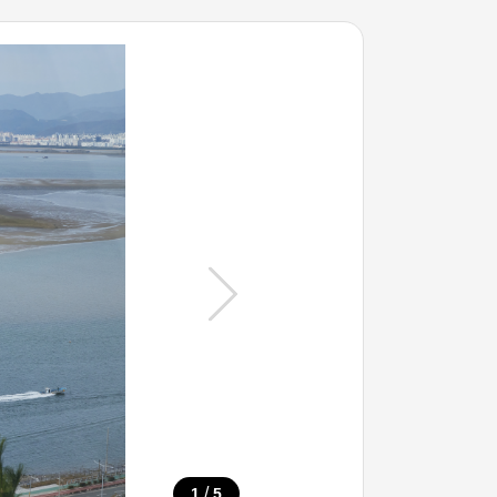
/
1
5