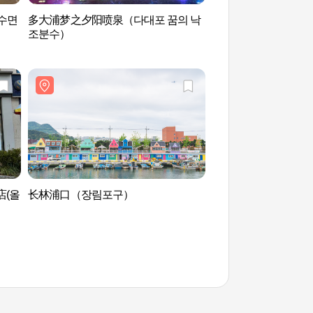
수면
多大浦梦之夕阳喷泉（다대포 꿈의 낙
镇海内水面环境生态
조분수）
환경생태공원)
店(올
长林浦口（장림포구）
乙淑岛候鸟公园 (을