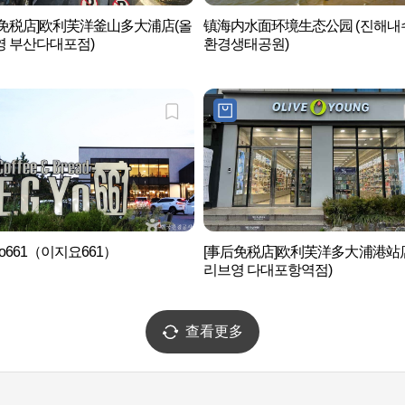
后免税店]欧利芙洋釜山多大浦店(올
镇海内水面环境生态公园 (진해내
영 부산다대포점)
환경생태공원)
.Yo661（이지요661）
[事后免税店]欧利芙洋多大浦港站
리브영 다대포항역점)
查看更多