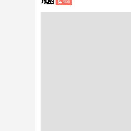
地图
找路