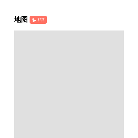
地图
找路