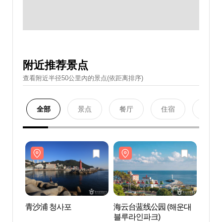
附近推荐景点
查看附近半径50公里內的景点(依距离排序)
全部
景点
餐厅
住宿
购物
青沙浦 청사포
海云台蓝线公园 (해운대
青沙浦
블루라인파크)