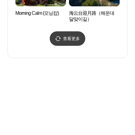
Morning Calm (모닝캄)
海云台迎月路（해운대
Club
달맞이길）
시스)
查看更多