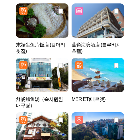
末端生鱼片饭店 (끝머리
蓝色海滨酒店 (블루비치
海云
횟집)
호텔)
달맞
舒畅鳕鱼汤（속시원한
MER ET(메르엣)
松亭海
대구탕）
욕장)