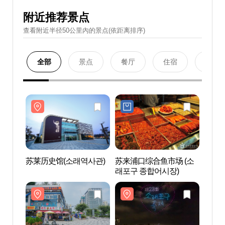
附近推荐景点
查看附近半径50公里內的景点(依距离排序)
全部
景点
餐厅
住宿
购物
苏莱历史馆(소래역사관)
苏来浦口综合鱼市场 (소
苏莱历
래포구 종합어시장)