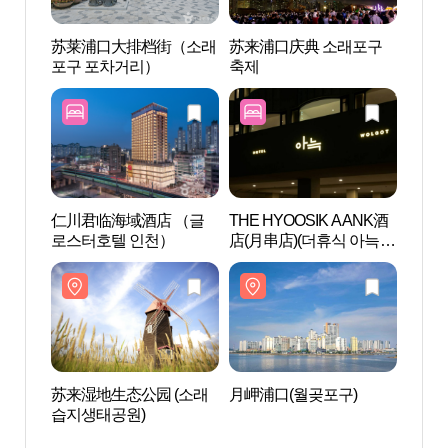
苏莱浦口大排档街（소래
苏来浦口庆典 소래포구
苏来湿
포구 포차거리）
축제
습지생
仁川君临海域酒店 （글
THE HYOOSIK AANK酒
常松
로스터호텔 인천）
店(月串店)(더휴식 아늑호
원）
텔 월곶점)
苏来湿地生态公园 (소래
月岬浦口(월곶포구)
玉钩
습지생태공원)