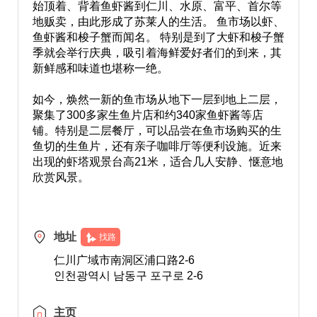
始顶着、背着鱼虾酱到仁川、水原、富平、首尔等
地贩卖，由此形成了苏莱人的生活。 鱼市场以虾、
鱼虾酱和梭子蟹而闻名。 特别是到了大虾和梭子蟹
季就会举行庆典，吸引着海鲜爱好者们的到来，其
新鲜感和味道也堪称一绝。
如今，焕然一新的鱼市场从地下一层到地上二层，
聚集了300多家生鱼片店和约340家鱼虾酱等店
铺。特别是二层餐厅，可以品尝在鱼市场购买的生
鱼切的生鱼片，还有亲子咖啡厅等便利设施。近来
出现的虾塔观景台高21米，适合几人安静、惬意地
欣赏风景。
地址
找路
仁川广域市南洞区浦口路2-6
인천광역시 남동구 포구로 2-6
主页