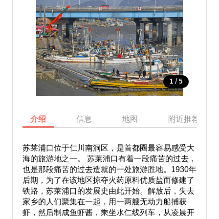
/
1
5
介绍
信息
地图
附近推荐景点
苏莱浦口位于仁川南洞区，是首都圈最容易感受大
海的旅游地之一。 苏莱浦口有着一段痛苦的过去，
也是那段痛苦的过去造就的一处旅游胜地。1930年
后期，为了在该地区掠夺火药原料优质盐而修建了
铁路，苏莱浦口的发展史由此开始。解放后，失去
家乡的人们聚集在一起，用一两艘无动力船捕获
虾，然后制成鱼虾酱，乘坐水仁线列车，从凌晨开