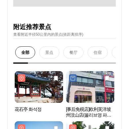
附近推荐景点
查看附近半径50公里內的景点(依距离排序)
全部
景点
餐厅
住宿
购物
花石亭 화석정
[事后免税店]欧利芙洋坡
花石亭
州汶山店(올리브영 파주
문산점)