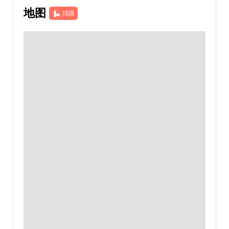
地图
找路