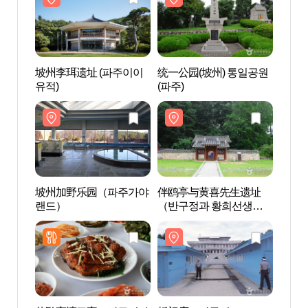
坡州李珥遗址 (파주이이
统一公园(坡州) 통일공원
统一公
유적)
(파주)
(파주)
坡州加野乐园（파주가야
伴鸥亭与黄喜先生遗址
伴鸥
랜드）
（반구정과 황희선생유
（반
적지）
적지