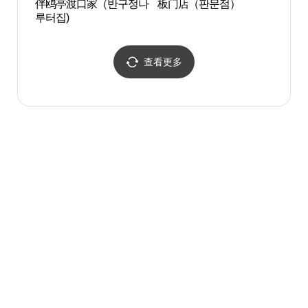
伴鸥亭渡口家（반구정나
板门店（판문점）
和平
루터집)
查看更多