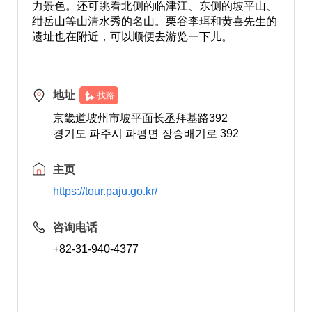
力景色。还可眺看北侧的临津江、东侧的坡平山、
绀岳山等山清水秀的名山。栗谷李珥和黄喜先生的
遗址也在附近，可以顺便去游览一下儿。
地址
找路
京畿道坡州市坡平面长丞拜基路392
경기도 파주시 파평면 장승배기로 392
主页
https://tour.paju.go.kr/
咨询电话
+82-31-940-4377