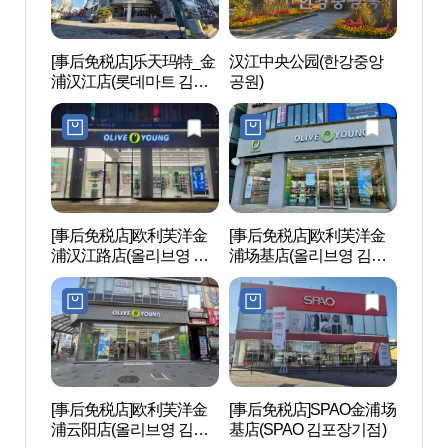
[事后免税店]乐天玛特_金
汉江中央公园(한강중앙
金浦
浦汉江店(롯데마트 김포
공원)
한강점)
[事后免税店]欧利芙洋金
[事后免税店]欧利芙洋金
阿拉
浦汉江路店(올리브영 김
浦场基店(올리브영 김포
루전망
포한강로점)
장기점)
[事后免税店]欧利芙洋金
[事后免税店]SPAO金浦场
韩国
浦云阳店(올리브영 김포
基店(SPAO 김포장기점)
(KIN