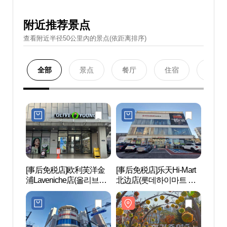
附近推荐景点
查看附近半径50公里內的景点(依距离排序)
全部
景点
餐厅
住宿
购物
[事后免税店]欧利芙洋金
[事后免税店]乐天Hi-Mart
汉江
浦Laveniche店(올리브영
北边店(롯데하이마트 북
공원)
김포라베니체점)
변점)