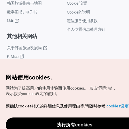
韩国旅游指南与地图
Cookie 设置
数字图书 / 电子书
Cookie的说明
Odii
定位服务使用条款
个人位置信息处理方针
其他相关网站
关于韩国旅游发展局
K-Mice
网站使用cookies。
网站为了提高用户的使用体验而使用cookies。
点击“同意"键，
表示接受cookies设定的使用。
Copyrights (c) 韩国旅游发展局版权所有
预确认cookies相关的详细信息及使用理由等,请随时参考
cookies设
如有相关疑问或建议，欢迎来信。
VISITKOREA官方邮箱
chnsim@knto.or.kr
执行所有cookies