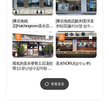
[事后免税
[事后免税店]欧利芙洋圣
华夫木
店]Hatchingroom圣水店
水站店(올리브영 성수역
(해칭룸 성수)
점)
闻名的圣水脊骨土豆汤别
圣水NORU(성수노루)
首尔林
馆 (소문난성수감자탕 별
관)
查看更多