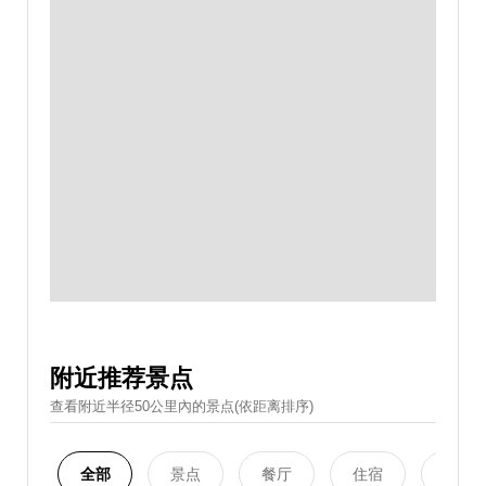
附近推荐景点
查看附近半径50公里內的景点(依距离排序)
全部
景点
餐厅
住宿
购物