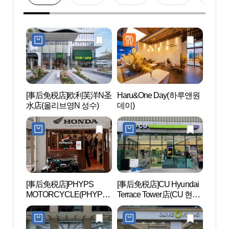
[事后免税店]欧利芙洋N圣
Haru&One Day(하루앤원
圣水美
水店(올리브영N 성수)
데이)
[事后免税店]PHYPS
[事后免税店]CU Hyundai
爱茉莉
MOTORCYCLE(PHYPS
Terrace Tower店(CU 현대
MOTORCYCLE)
테라스타워점)