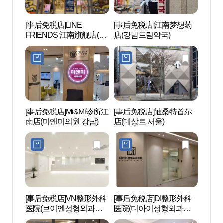
[事后免税店]LINE
[事后免税店]江南梦想药
国技院
FRIENDS 江南旗舰店(라
店(강남드림약국)
국기원
인프렌즈 강남 플래그십
스토어)
[事后免税店]Mi&Mi诊所江
[事后免税店]迪桑特首尔
江南
南店(미앤미의원 강남)
店(데상트 서울)
[事后免税店]VN整形外科
[事后免税店]DI整形外科
Hema
医院(브이엔성형외과의
医院(디아이성형외과의
오)
원)
원)