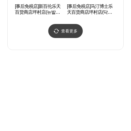
[事后免税店]新百伦乐天
[事后免税店]马汀博士乐
稳稳舍
百货商店坪村店(뉴발란
天百货商店坪村店(닥터
스 롯데백화점 평촌점)
마틴 롯데백화점 평촌점)
查看更多