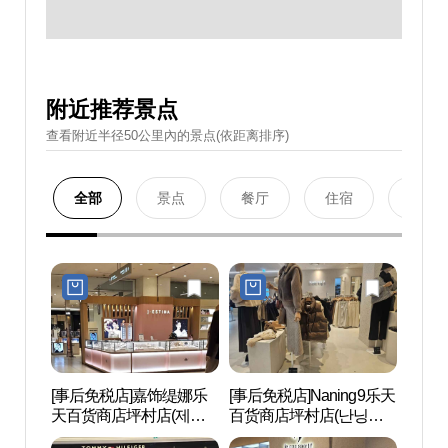
附近推荐景点
查看附近半径50公里內的景点(依距离排序)
全部
景点
餐厅
住宿
购物
[事后免税店]嘉饰缇娜乐
[事后免税店]Naning9乐天
首尔大
天百货商店坪村店(제이
百货商店坪村店(난닝구
대 관
에스티나 롯데백화점 평
롯데백화점 평촌점)