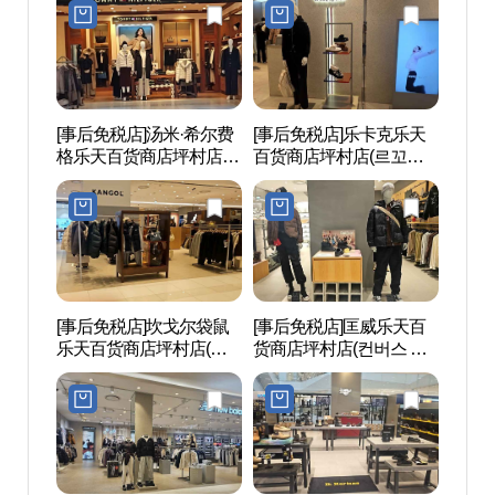
촌점)
[事后免税店]汤米·希尔费
[事后免税店]乐卡克乐天
安养
格乐天百货商店坪村店
百货商店坪村店(르꼬끄
공원
(타미힐피거 롯데백화점
스포르티브 롯데백화점
평촌점)
평촌점)
[事后免税店]坎戈尔袋鼠
[事后免税店]匡威乐天百
白云
乐天百货商店坪村店(캉
货商店坪村店(컨버스 롯
골 롯데백화점 평촌점)
데백화점 평촌점)