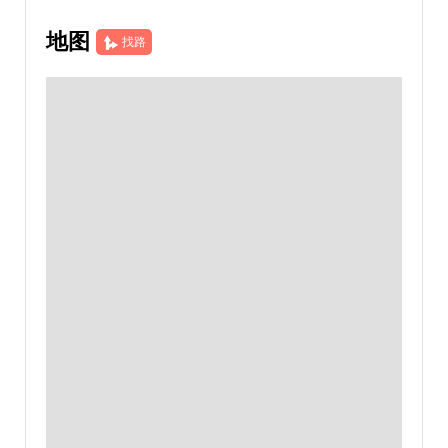
地图
找路