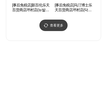
[事后免税店]新百伦乐天
[事后免税店]马汀博士乐
稳稳舍
百货商店坪村店(뉴발란
天百货商店坪村店(닥터
스 롯데백화점 평촌점)
마틴 롯데백화점 평촌점)
查看更多