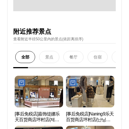
附近推荐景点
查看附近半径50公里內的景点(依距离排序)
全部
景点
餐厅
住宿
购物
[事后免税店]嘉饰缇娜乐
[事后免税店]Naning9乐天
首尔大
天百货商店坪村店(제이
百货商店坪村店(난닝구
대 관
에스티나 롯데백화점 평
롯데백화점 평촌점)