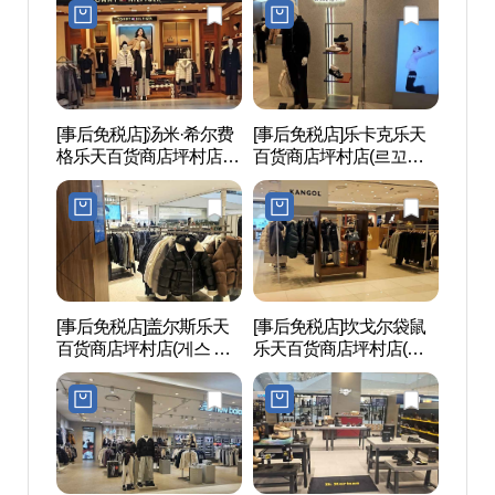
촌점)
[事后免税店]汤米·希尔费
[事后免税店]乐卡克乐天
安养
格乐天百货商店坪村店
百货商店坪村店(르꼬끄
공원
(타미힐피거 롯데백화점
스포르티브 롯데백화점
평촌점)
평촌점)
[事后免税店]盖尔斯乐天
[事后免税店]坎戈尔袋鼠
白云
百货商店坪村店(게스 롯
乐天百货商店坪村店(캉
데백화점 평촌점)
골 롯데백화점 평촌점)