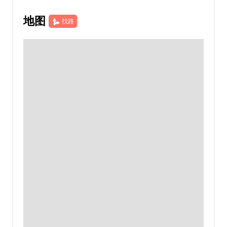
地图
找路