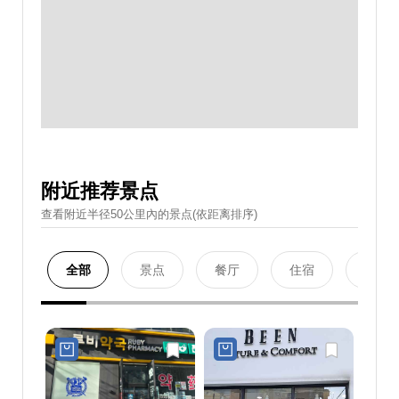
附近推荐景点
查看附近半径50公里內的景点(依距离排序)
全部
景点
餐厅
住宿
购物