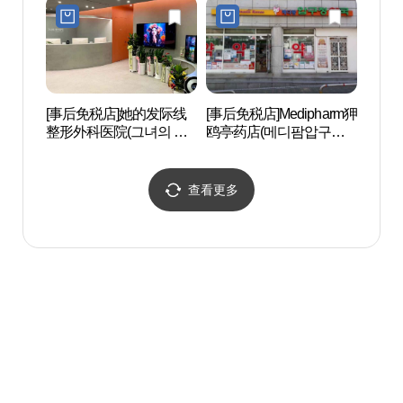
[事后免税店]她的发际线
[事后免税店]Medipharm狎
后SPA
整形外科医院(그녀의 헤
鸥亭药店(메디팜압구정
어라인 의원)
약국)
查看更多