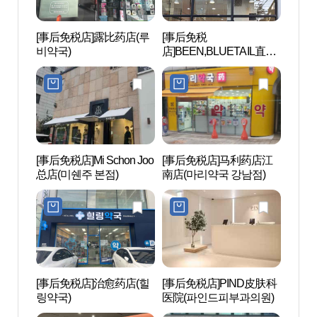
[事后免税店]露比药店(루
[事后免税
Hill 
비약국)
店]BEEN,BLUETAIL直营
店(빈, 블루테일 직영점)
[事后免税店]Mi Schon Joo
[事后免税店]马利药店江
Kst
总店(미쉔주 본점)
南店(마리약국 강남점)
（Ks
거리
[事后免税店]治愈药店(힐
[事后免税店]PIND皮肤科
Kor
링약국)
医院(파인드피부과의원)
아나 