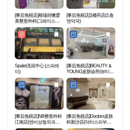
[事后免税店]格瑞丝噢爱
[事后免税店]1楼药店(1층
Spa
美整形外科(그레이스성
엔약국)
이)
형외과의원)
Spalei洗浴中心 (스파레
[事后免税店]BEAUTY &
林荫树
이)
YOUNG皮肤诊所(뷰티앤
Mas
영의원)
(구, 
[事后免税店]NB整形外科
[事后免税店]Doctors皮肤
L CR
江南店(엔비성형외과의
科新沙店(닥터스피부과
원 강남)
의원 신사)