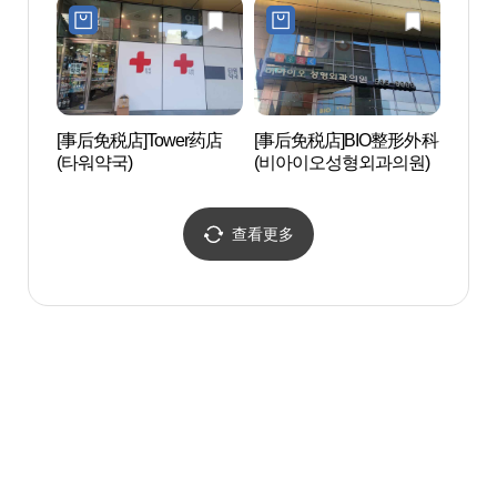
[事后免税店]Tower药店
[事后免税店]BIO整形外科
后SPA
(타워약국)
(비아이오성형외과의원)
查看更多