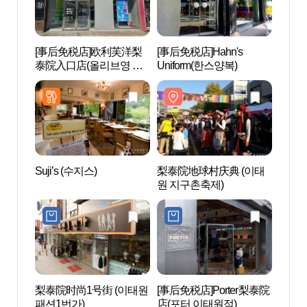
[事后免税店]欧利芙洋梨
[事后免税店]Hahn's
梨泰院
泰院入口店(올리브영 이
Uniform(한스양복)
관광특
태원입구점)
Suji’s (수지스)
梨泰院地球村庆典 (이태
三星美
원 지구촌축제)
미술관
梨泰院时尚1号街 (이태원
[事后免税店]Porter梨泰院
战争纪
패션1번가)
店(포터 이태원점)