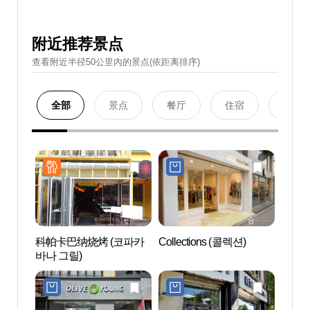
附近推荐景点
查看附近半径50公里內的景点(依距离排序)
全部
景点
餐厅
住宿
购物
科帕卡巴纳烧烤 (코파카
Collections (콜렉션)
梨泰
바나 그릴)
앤틱 