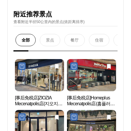
附近推荐景点
查看附近半径50公里內的景点(依距离排序)
全部
景点
餐厅
住宿
购物
[事后免税店]ZIOZIA
[事后免税店]Homeplus
切头
Mecenatpolis店(지오지아
Mecenatpolis店(홈플러스
순교
메세나폴리스점)
메세나폴리스점)