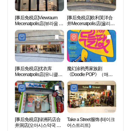
[事后免税店]Viewraum
[事后免税店]欧利芙洋合
Rolli
Mecenatpolis店(뷰라움 메
井Mecenatpolis店(올리브
세나폴리스점)
영 합정메세나폴리스점)
[事后免税店]优衣库
魔幻涂鸦秀家族剧
KT&
Mecenatpolis店(유니클로
《Doodle POP》（매직
（KT
메세나폴리스점)
드로잉 가족극 〈두들
대）
팝〉）
[事后免税店]绿洲药店合
Take a Street服饰 (테이크
懂我手
井洞店(오아시스약국 합
어스트리트)
대로폰