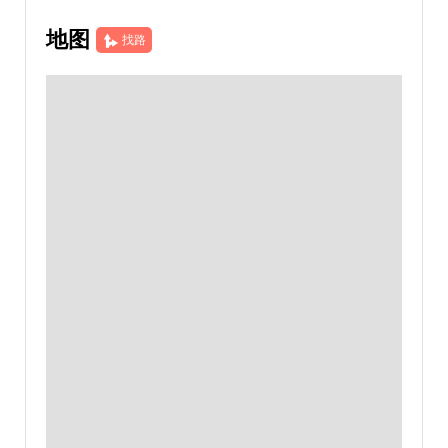
地图
找路