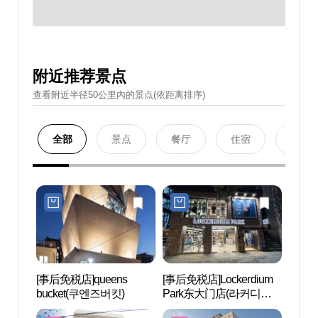
附近推荐景点
查看附近半径50公里內的景点(依距离排序)
全部
景点
餐厅
住宿
购物
[事后免税店]queens
[事后免税店]Lockerdium
光熙门
bucket(쿠엔즈버킷)
Park东大门店(라커디움
파크 동대문점)