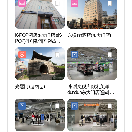
K-POP酒店东大门店 ((K-
东横Inn酒店(东大门店)
东大
POP)케이팝레지던스 동
대문
대문점)
光熙门 (광희문)
[事后免税店]欧利芙洋
东大门
dundun东大门店(올리브
대문디
영 던던 동대문점)