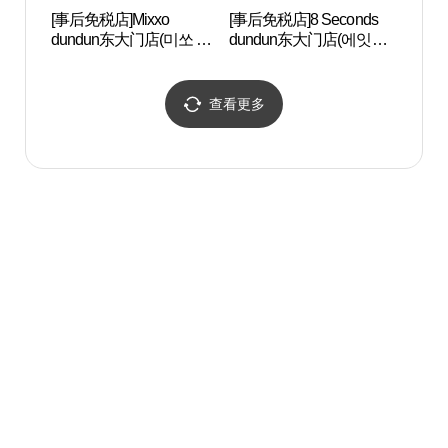
[事后免税店]Mixxo
[事后免税店]8 Seconds
涧松
dundun东大门店(미쏘 던
dundun东大门店(에잇세
阁） 
던 동대문점)
컨즈 던던 동대문점)
화각)
查看更多