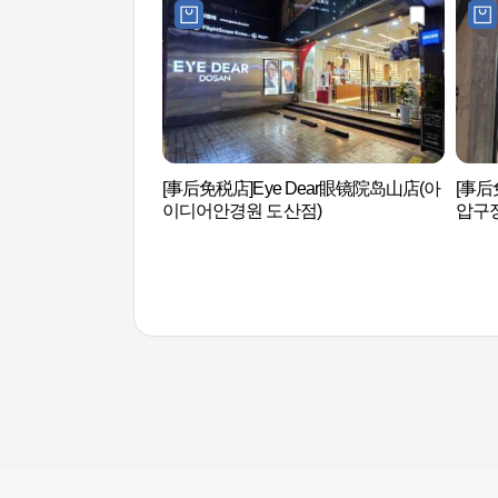
[事后免税店]Eye Dear眼镜院岛山店(아
[事后
이디어안경원 도산점)
압구