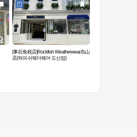
[事后免税店]Rockfish Weatherwear岛山
狎鸥亭罗德奥街（압
店(락피쉬웨더웨어 도산점)
리）