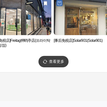
免税店]Freitag狎鸥亭店(프라이탁
[事后免税店]Solar901(Solar901)
정점)
查看更多