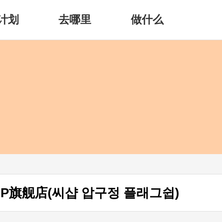
计划
去哪里
做什么
OP旗舰店(씨샵 압구정 플래그쉽)