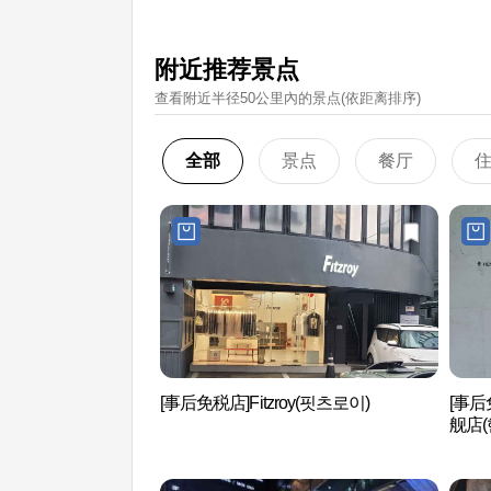
附近推荐景点
查看附近半径50公里內的景点(依距离排序)
全部
景点
餐厅
[事后免税店]Fitzroy(핏츠로이)
[事后免
舰店