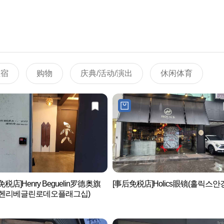
住宿
购物
庆典/活动/演出
休闲体育
税店]Henry Beguelin罗德奥旗
[事后免税店]Holics眼镜(홀릭스안
(헨리베글린로데오플래그십)