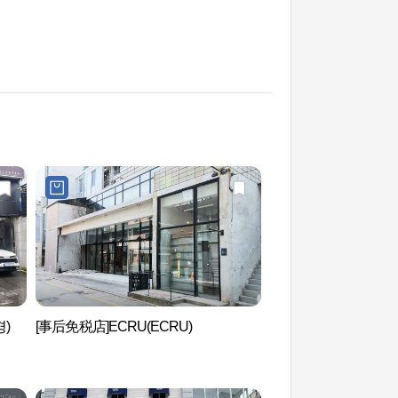
경)
[事后免税店]ECRU(ECRU)
香记忆(향기억)