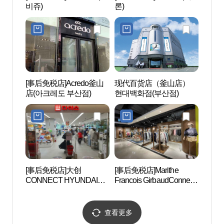
비쥬)
론)
[事后免税店]Acredo釜山
现代百货店（釜山店）
田浦三
店(아크레도 부산점)
현대백화점(부산점)
리)
[事后免税店]大创
[事后免税店]Marithe
田浦
CONNECT HYUNDAI釜
Francois GirbaudConnect
길）
山店(다이소 커넥트현대
Hyundai釜山店(마리떼프
부산점)
랑소와저버 커넥트현대
부산점)
查看更多