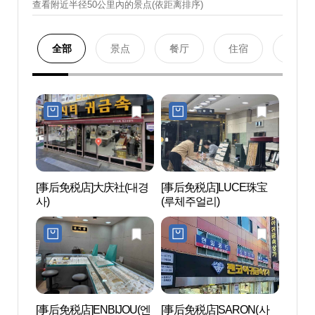
查看附近半径50公里內的景点(依距离排序)
全部
景点
餐厅
住宿
购物
[事后免税店]大庆社(대경
[事后免税店]LUCE珠宝
釜山
사)
(루체주얼리)
회관
[事后免税店]ENBIJOU(엔
[事后免税店]SARON(사
西面1