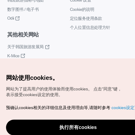
韩国旅游指南与地图
Cookie 设置
数字图书 / 电子书
Cookie的说明
Odii
定位服务使用条款
个人位置信息处理方针
其他相关网站
关于韩国旅游发展局
K-Mice
网站使用cookies。
网站为了提高用户的使用体验而使用cookies。
点击“同意"键，
表示接受cookies设定的使用。
Copyrights (c) 韩国旅游发展局版权所有
预确认cookies相关的详细信息及使用理由等,请随时参考
cookies设
如有相关疑问或建议，欢迎来信。
VISITKOREA官方邮箱
chnsim@knto.or.kr
执行所有cookies