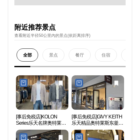
附近推荐景点
查看附近半径50公里內的景点(依距离排序)
全部
景点
餐厅
住宿
购物
[事后免税店]KOLON
[事后免税店]GIVY KEITH
釜山
Series乐天名牌奥特莱斯
乐天精品奥特莱斯东釜山
（롯데
东釜山店(시리즈 롯데프
店(기비키이스 롯데프리
산）
리미엄아울렛 동부산점)
미엄아울렛 동부산점)