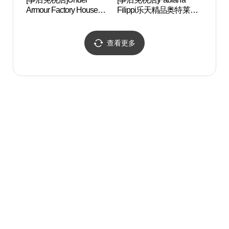
Armour Factory House乐
Filippi乐天精品奥特莱斯
포 
天名牌奥特莱斯东釜山店
东釜山店(파비아나필리
(언더아머 팩토리 하우스
피 롯데프리미엄아울렛
롯데프리미엄아울렛 동
동부산점)
查看更多
부산점)