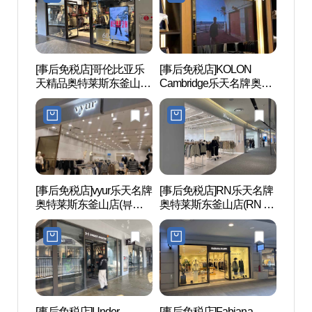
[事后免税店]哥伦比亚乐
[事后免税店]KOLON
国立
天精品奥特莱斯东釜山店
Cambridge乐天名牌奥特
산과학
(컬럼비아 롯데프리미엄
莱斯东釜山店(캠브리지
아울렛 동부산점)
롯데프리미엄아울렛 동
부산점)
[事后免税店]vyur乐天名牌
[事后免税店]RN乐天名牌
松亭海
奥特莱斯东釜山店(뷰어
奥特莱斯东釜山店(RN 롯
욕장)
롯데프리미엄아울렛 동
데프리미엄아울렛 동부
부산점)
산점)
[事后免税店]Under
[事后免税店]Fabiana
青沙