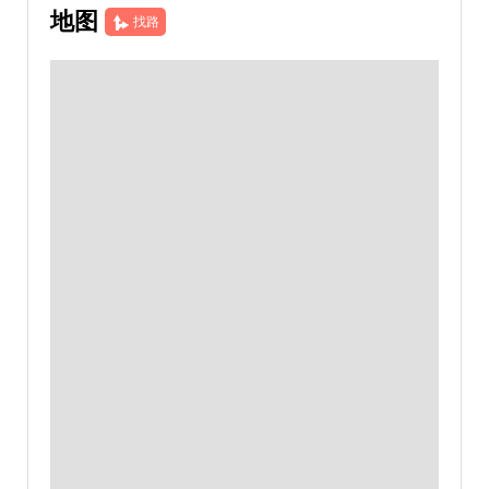
地图
找路