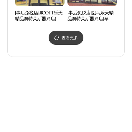
[事后免税店]JIGOTT乐天
[事后免税店]彪马乐天精
白南准
精品奥特莱斯器兴店(지
品奥特莱斯器兴店(푸마
아트센
고트 롯데프리미엄아울
롯데프리미엄아울렛 기
렛 기흥점)
흥점)
查看更多