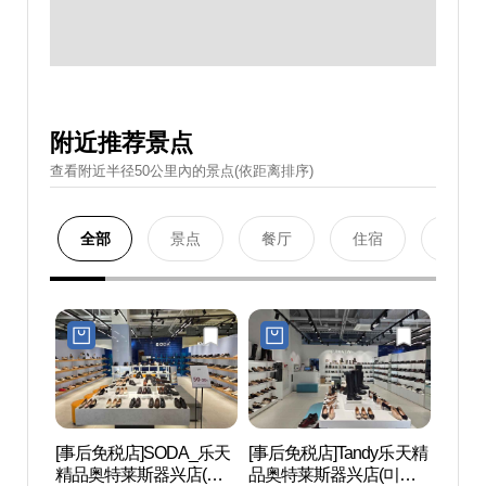
附近推荐景点
查看附近半径50公里內的景点(依距离排序)
全部
景点
餐厅
住宿
购物
[事后免税店]SODA_乐天
[事后免税店]Tandy乐天精
韩国民
精品奥特莱斯器兴店(소
品奥特莱斯器兴店(미셀