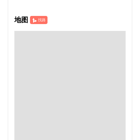
地图
找路