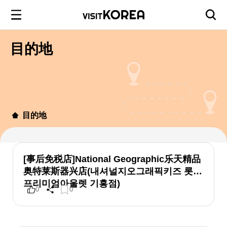
目的地
目的地
[事后免税店]National Geographic乐天精品
奥特莱斯器兴店(내셔널지오그래픽키즈 롯데
프리미엄아울렛 기흥점)
0
0