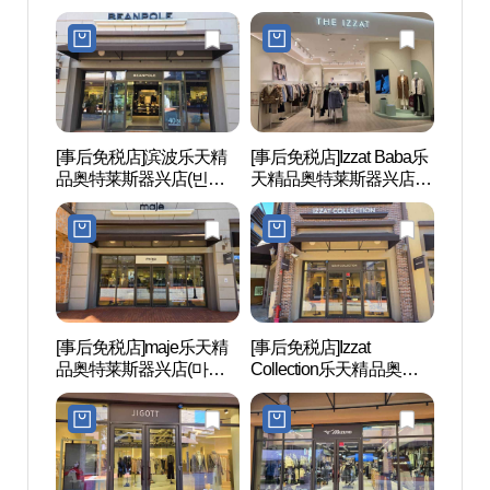
다 롯데프리미엄아울렛
바이탠디 롯데프리미엄
기흥점)
아울렛 기흥점)
[事后免税店]滨波乐天精
[事后免税店]Izzat Baba乐
器兴
品奥特莱斯器兴店(빈폴
天精品奥特莱斯器兴店
（기
아울렛 롯데프리미엄아
(더아이잗 롯데프리미엄
물놀
울렛 기흥점)
아울렛 기흥점)
[事后免税店]maje乐天精
[事后免税店]Izzat
京畿
品奥特莱斯器兴店(마쥬
Collection乐天精品奥特莱
도어
롯데프리미엄아울렛 기
斯器兴店(더아이잗컬렉
흥점)
션 롯데프리미엄아울렛
기흥점)