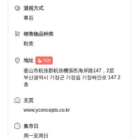
退税方式
事后
销售物品种类
鞋类
地址
找路
釜山市机张郡机张機張邑海岸路147，2层
부산광역시 기장군 기장읍 기장해안로 147 2
층
主页
www.yconcepts.co.kr
集市日
周一至周日