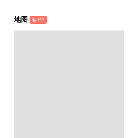
地图
找路