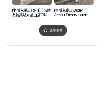
[事后免税店]RN乐天名牌
[事后免税店]Under
青沙
奥特莱斯东釜山店(RN 롯
Armour Factory House乐
포 
데프리미엄아울렛 동부
天名牌奥特莱斯东釜山店
산점)
(언더아머 팩토리 하우스
롯데프리미엄아울렛 동
查看更多
부산점)