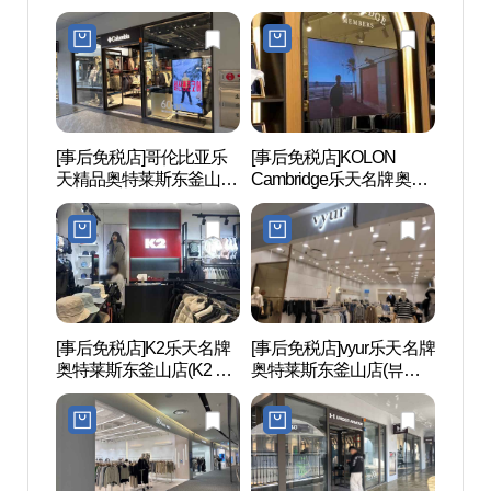
东釜山店(시리즈 롯데프
店(기비키이스 롯데프리
산）
리미엄아울렛 동부산점)
미엄아울렛 동부산점)
[事后免税店]哥伦比亚乐
[事后免税店]KOLON
国立
天精品奥特莱斯东釜山店
Cambridge乐天名牌奥特
산과학
(컬럼비아 롯데프리미엄
莱斯东釜山店(캠브리지
아울렛 동부산점)
롯데프리미엄아울렛 동
부산점)
[事后免税店]K2乐天名牌
[事后免税店]vyur乐天名牌
松亭海
奥特莱斯东釜山店(K2 롯
奥特莱斯东釜山店(뷰어
욕장)
데프리미엄아울렛 동부
롯데프리미엄아울렛 동
산점)
부산점)