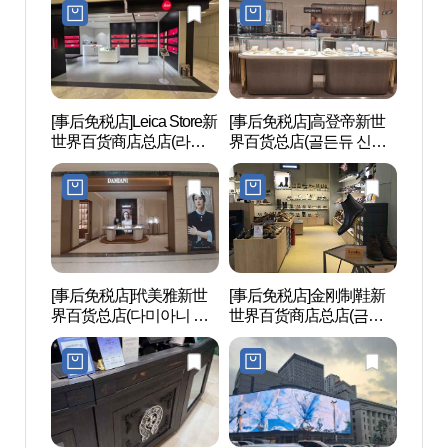
본점)
점)
[事后免税店]Leica Store新
[事后免税店]高登帝新世
薄荷美
世界百货商店总店(라이
界百货总店(골든듀 신세
카 스토어 신세계백화점
계백화점 본점)
본점)
[事后免税店]玳美雅新世
[事后免税店]金刚制鞋新
草田
界百货总店(다미아니 신
世界百货商店总店(금강
유ㆍ
세계백화점 본점)
제화 신세계백화점 본점)