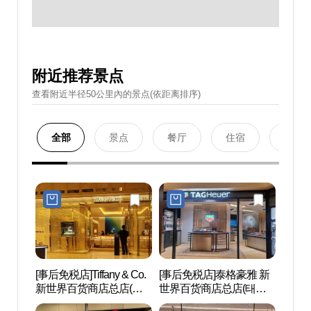
附近推荐景点
查看附近半径50公里內的景点(依距离排序)
全部
景点
餐厅
住宿
购物
[事后免税店]Tiffany & Co.
[事后免税店]泰格豪雅 新
邮票
新世界百货商店总店(티
世界百货商店总店(태그
(구.
파니앤코 신세계백화점
호이어 신세계백화점 본