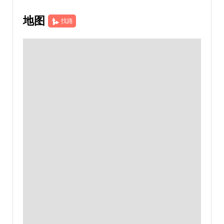
地图
找路