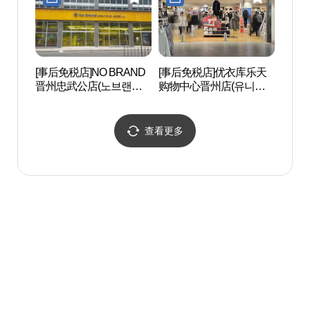
[事后免税店]NO BRAND
[事后免税店]优衣库乐天
康州池
晋州忠武公店(노브랜드
购物中心晋州店(유니클
진주충무공점)
로 롯데몰 진주점)
查看更多