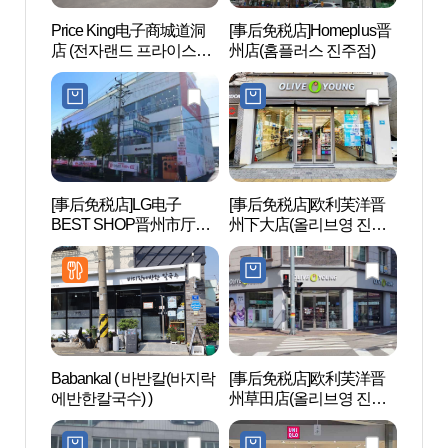
Price King电子商城道洞
[事后免税店]Homeplus晋
矗石楼
店 (전자랜드 프라이스킹
州店(홈플러스 진주점)
도동점)
[事后免税店]LG电子
[事后免税店]欧利芙洋晋
小望
BEST SHOP晋州市厅店
州下大店(올리브영 진주
(소망
(LG전자 베스트샵 진주시
하대점)
청점)
Babankal ( 바반칼(바지락
[事后免税店]欧利芙洋晋
晉州傳
에반한칼국수) )
州草田店(올리브영 진주
소싸움
초전점)