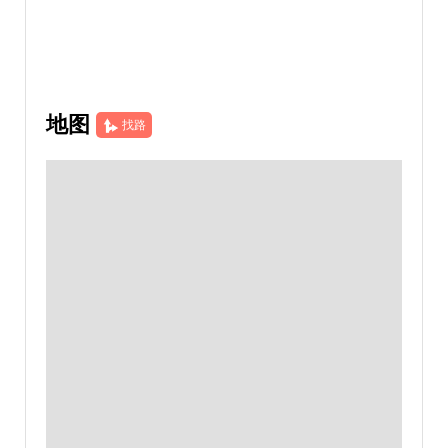
地图
找路