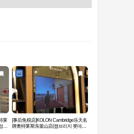
特莱
[事后免税店]KOLON Cambridge乐天名
釜山乐天世界探险世
엄아
牌奥特莱斯东釜山店(캠브리지 롯데프
드벤처 부산）
리미엄아울렛 동부산점)