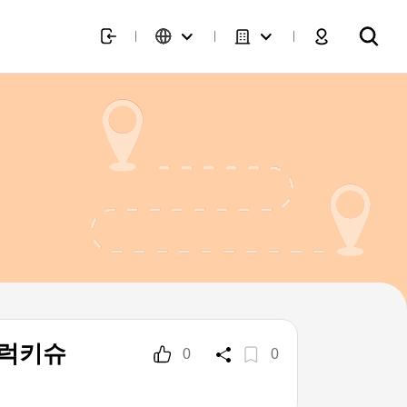
(럭키슈
0
0