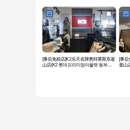
[事后免税店]K2乐天名牌奥特莱斯东釜
[事后
山店(K2 롯데프리미엄아울렛 동부산
釜山
점)
산점)