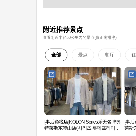
附近推荐景点
查看附近半径50公里內的景点(依距离排序)
全部
景点
餐厅
[事后免税店]KOLON Series乐天名牌奥
[事后
特莱斯东釜山店(시리즈 롯데프리미엄
莱斯
아울렛 동부산점)
엄아울