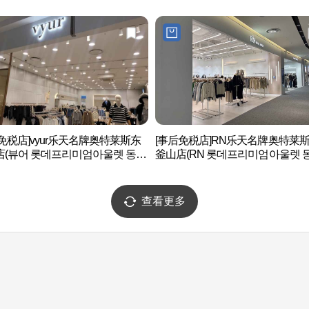
免税店]vyur乐天名牌奥特莱斯东
[事后免税店]RN乐天名牌奥特莱
店(뷰어 롯데프리미엄아울렛 동부
釜山店(RN 롯데프리미엄아울렛 
산점)
查看更多