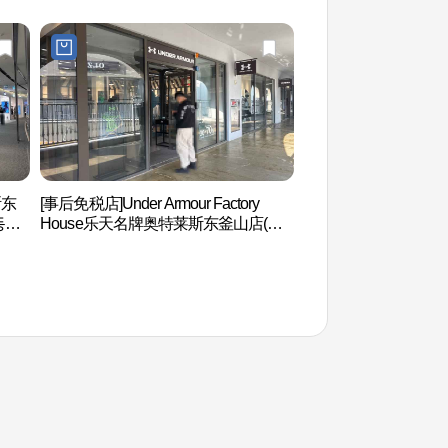
斯东
[事后免税店]Under Armour Factory
松亭海水浴场 (송정
동부
House乐天名牌奥特莱斯东釜山店(언
더아머 팩토리 하우스 롯데프리미엄아
울렛 동부산점)