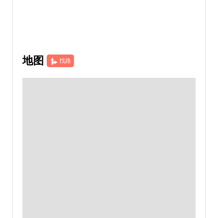
地图
找路