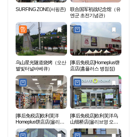
SURFING ZONE(서핑존)
联合国军初战纪念馆（유
联合
엔군 초전기념관）
엔군
乌山星光隧道烧烤（오산
[事后免税店]Homeplus饼
东滩
별빛터널바베큐）
店店(홈플러스 병점점)
럴파크
[事后免税店]欧利芙洋
[事后免税店]欧利芙洋乌
水香树
Homeplus饼店店(올리브
山细桥店(올리브영 오산
원)
영 홈플러스병점점)
세교점)