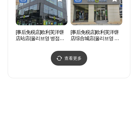
[事后免税店]欧利芙洋饼
[事后免税店]欧利芙洋饼
龙珠寺
店站店(올리브영 병점역
店综合城店(올리브영 병
성)
점)
점복합타운점)
查看更多