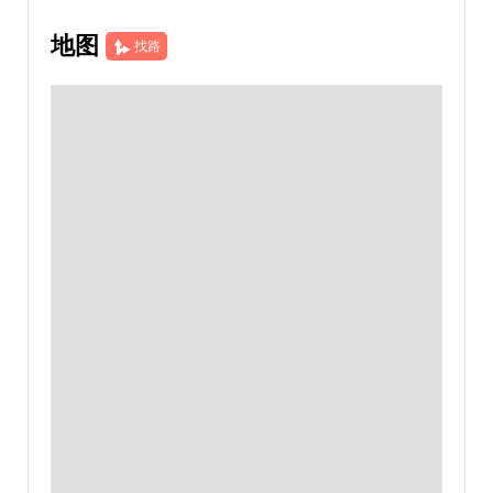
地图
找路