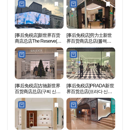
[事后免税店]新世界百货
[事后免税店]劳力士新世
薄荷美
商店总店The Reserve(신
界百货商店总店(롤렉스
세계백화점 본점 더 리저
신세계백화점 본점)
브)
[事后免税店]古驰新世界
[事后免税店]PRADA新世
首尔
百货商店总店(구찌 신세
界百货总店(프라다 신세
(서
계백화점 본점)
계백화점 본점)
터)