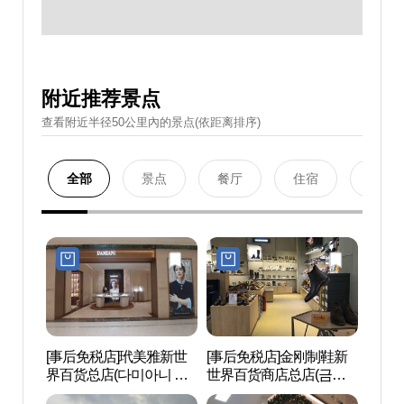
附近推荐景点
查看附近半径50公里內的景点(依距离排序)
全部
景点
餐厅
住宿
购物
[事后免税店]玳美雅新世
[事后免税店]金刚制鞋新
邮票
界百货总店(다미아니 신
世界百货商店总店(금강
(구.
세계백화점 본점)
제화 신세계백화점 본점)