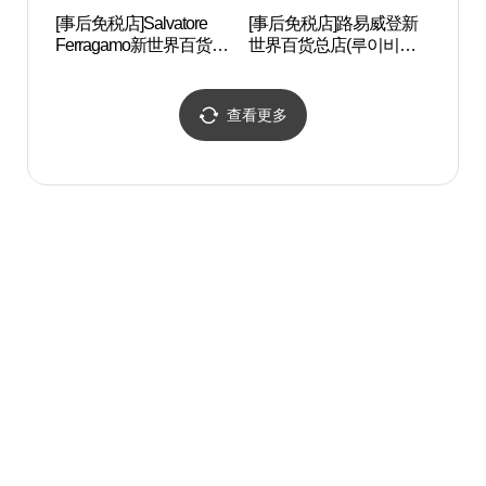
[事后免税店]Salvatore
[事后免税店]路易威登新
明洞艺
Ferragamo新世界百货商
世界百货总店(루이비통
극장)
店总店(살바토레페라가
신세계백화점 본점)
모 신세계백화점 본점)
查看更多