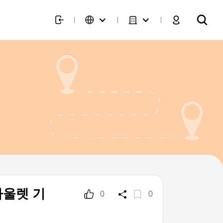
울렛 기
0
0