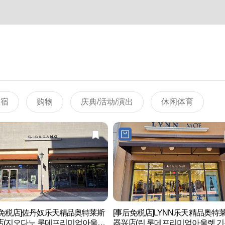
住宿
购物
庆典/活动/演出
休闲体育
后免税店]佐丹奴乐天精品奥特莱斯
[事后免税店]LYNN乐天精品奥特
店(지오다노 롯데프리미엄아울렛
器兴店(린 롯데프리미엄아울렛 기