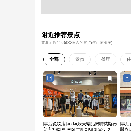
附近推荐景点
查看附近半径50公里內的景点(依距离排序)
全部
景点
餐厅
[事后免税店]andar乐天精品奥特莱斯器
[事
兴店(안다르 롯데프리미엄아울렛 기흥
器兴