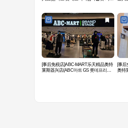
점)
기흥점
[事后免税店]ABC-MART乐天精品奥特
[事后
莱斯器兴店(ABC마트 GS 롯데프리미
奥特
엄아울렛 기흥점)
리미