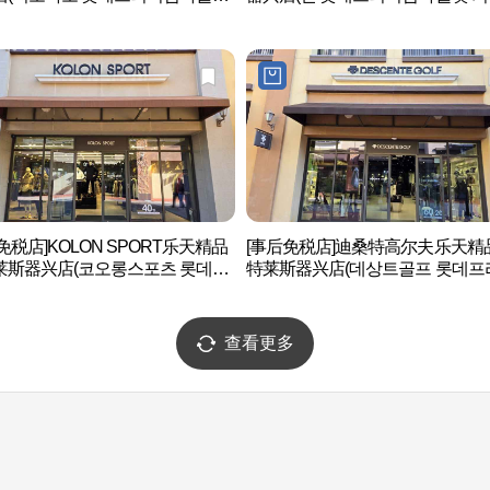
)
점)
免税店]KOLON SPORT乐天精品
[事后免税店]迪桑特高尔夫乐天精
莱斯器兴店(코오롱스포츠 롯데프
特莱斯器兴店(데상트골프 롯데프
엄아울렛 기흥점)
엄아울렛 기흥점)
查看更多