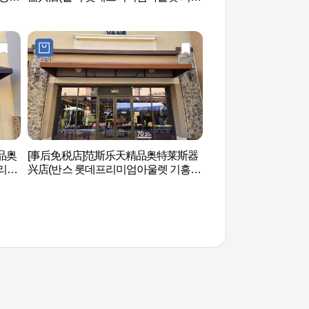
점)
品奥
[事后免税店]范斯乐天精品奥特莱斯器
京畿道儿童博物馆(
리미
兴店(반스 롯데프리미엄아울렛 기흥
관)
점)