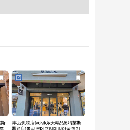
莱斯
[事后免税店]Volvik乐天精品奥特莱斯
韩国民俗村 (한국민
흥
器兴店(볼빅 롯데프리미엄아울렛 기흥