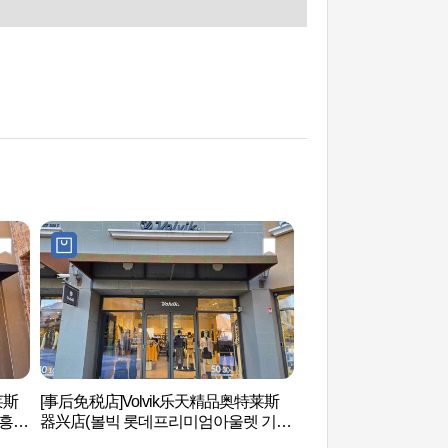
莱斯
[事后免税店]Volvik乐天精品奥特莱斯
韩国民俗村 (한국민
흥
器兴店(볼빅 롯데프리미엄아울렛 기흥
점)