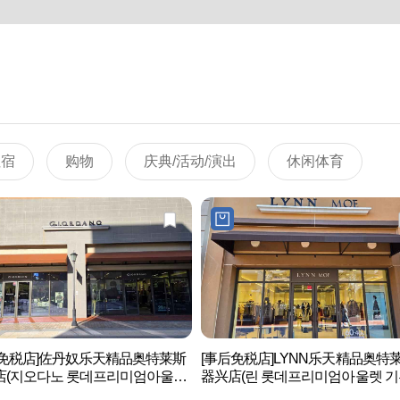
住宿
购物
庆典/活动/演出
休闲体育
后免税店]佐丹奴乐天精品奥特莱斯
[事后免税店]LYNN乐天精品奥特
店(지오다노 롯데프리미엄아울렛
器兴店(린 롯데프리미엄아울렛 기
)
점)