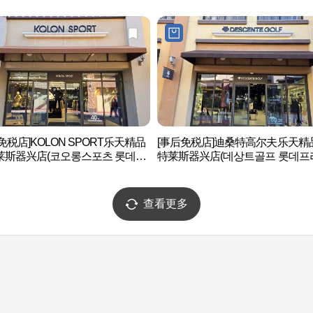
免税店]KOLON SPORT乐天精品
[事后免税店]迪桑特高尔夫乐天精
莱斯器兴店(코오롱스포츠 롯데프
特莱斯器兴店(데상트골프 롯데프
엄아울렛 기흥점)
엄아울렛 기흥점)
查看更多