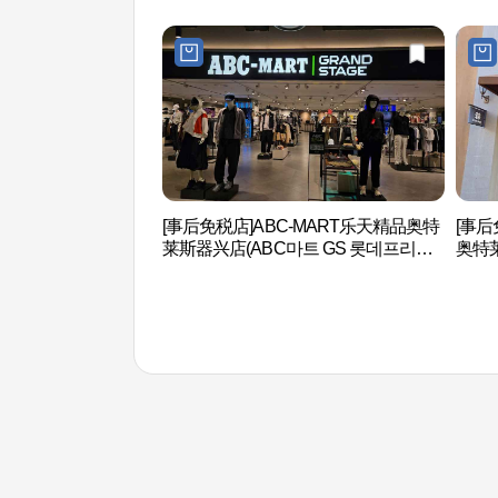
[事后免税店]ABC-MART乐天精品奥特
[事后
莱斯器兴店(ABC마트 GS 롯데프리미
奥特
엄아울렛 기흥점)
리미