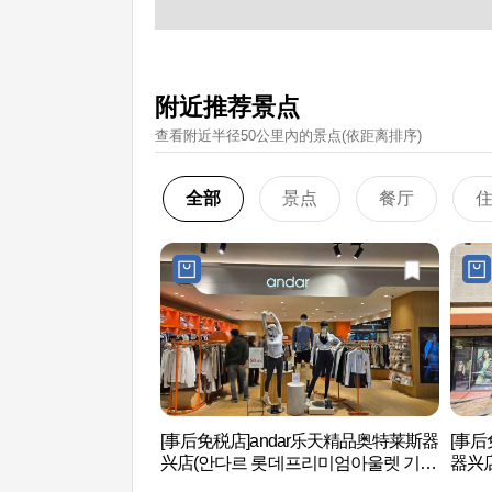
附近推荐景点
查看附近半径50公里內的景点(依距离排序)
全部
景点
餐厅
[事后免税店]andar乐天精品奥特莱斯器
[事
兴店(안다르 롯데프리미엄아울렛 기흥
器兴
점)
기흥점