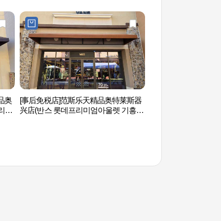
品奥
[事后免税店]范斯乐天精品奥特莱斯器
京畿道儿童博物馆(
리미
兴店(반스 롯데프리미엄아울렛 기흥
관)
점)