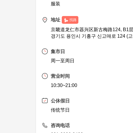
服装
地址
找路
京畿道龙仁市器兴区新古梅路124, B1
경기도 용인시 기흥구 신고매로 124 (고
集市日
周一至周日
营业时间
10:30~21:00
公休假日
传统节日
咨询电话