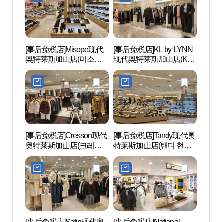
[事后免税店]Misope现代
[事后免税店]KL by LYNN
云山
奥特莱斯加山店(미소페
现代奥特莱斯加山店(KL
自然
현대아울렛 가산점)
by LYNN 현대아울렛 가
림욕장
산점)
공원)
[事后免税店]Cresson现代
[事后免税店]Tandy现代奥
道德山
奥特莱斯加山店(크레송
特莱斯加山店(탠디 현대
다리)
현대아울렛 가산점)
아울렛 가산점)
[事后免税店]Satin现代奥
[事后免税店]National
D-CU