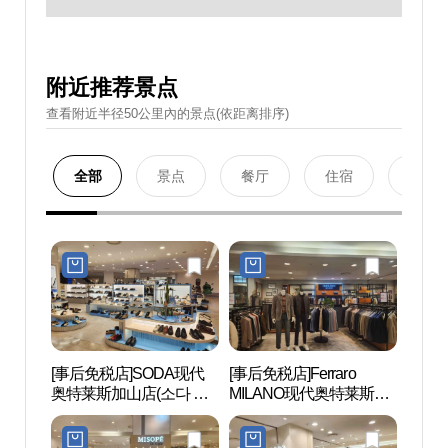
附近推荐景点
查看附近半径50公里內的景点(依距离排序)
全部
景点
餐厅
住宿
购物
[事后免税店]SODA现代
[事后免税店]Ferraro
Netm
奥特莱斯加山店(소다 현
MILANO现代奥特莱斯加
마블
대아울렛 가산점)
山店(페라로밀라노 현대
아울렛 가산점)