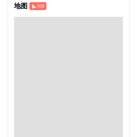
地图
找路