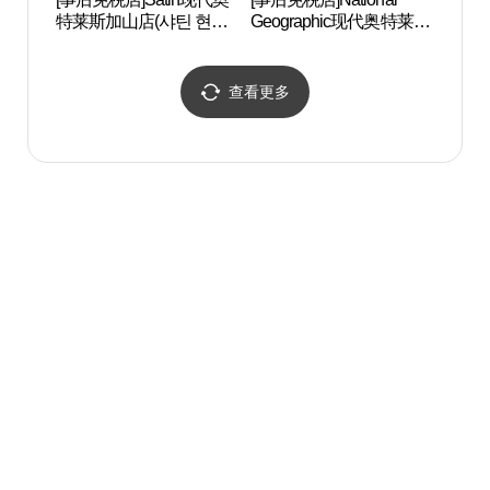
特莱斯加山店(샤틴 현대
Geographic现代奥特莱斯
CEN
아울렛 가산점)
加山店(내셔널지오그래
터）
픽 현대아울렛 가산점)
查看更多