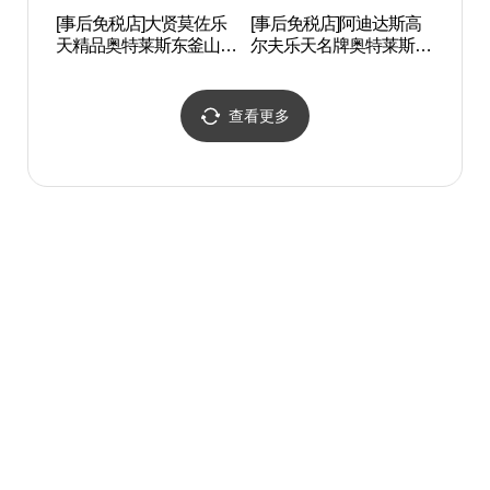
[事后免税店]大贤莫佐乐
[事后免税店]阿迪达斯高
青沙
天精品奥特莱斯东釜山店
尔夫乐天名牌奥特莱斯东
포 
(모조에스핀 롯데프리미
釜山店(아디다스골프 롯
엄아울렛 동부산점)
데프리미엄아울렛 동부
산점)
查看更多