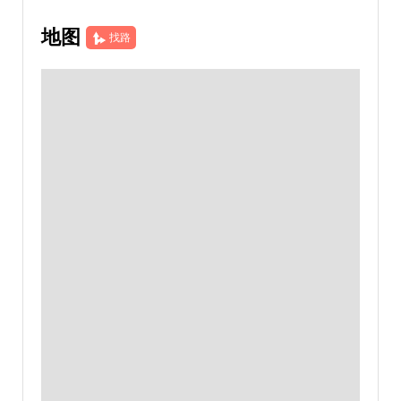
地图
找路