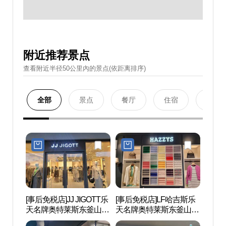
附近推荐景点
查看附近半径50公里內的景点(依距离排序)
全部
景点
餐厅
住宿
购物
[事后免税店]JJ JIGOTT乐
[事后免税店]LF哈吉斯乐
釜山
天名牌奥特莱斯东釜山店
天名牌奥特莱斯东釜山店
（롯데
(JJ지고트 롯데프리미엄
(헤지스 롯데프리미엄아
산）