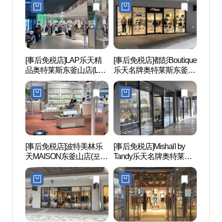
아울렛 동부산점)
울렛 동부산점)
[事后免税店]LAP乐天精
[事后免税店]都彭Boutique
国立
品奥特莱斯东釜山店(LAP
乐天名牌奥特莱斯东釜山
산과학
롯데프리미엄아울렛 동
店(듀퐁부틱 롯데프리미
부산점)
엄아울렛 동부산점)
[事后免税店]波特美林乐
[事后免税店]Mishall by
松亭海
天MAISON东釜山店(포트
Tandy乐天名牌奥特莱斯
욕장)
메리온 롯데몰 메종 동부
东釜山店(미셸by탠디 롯
산점)
데프리미엄아울렛 동부
산점)