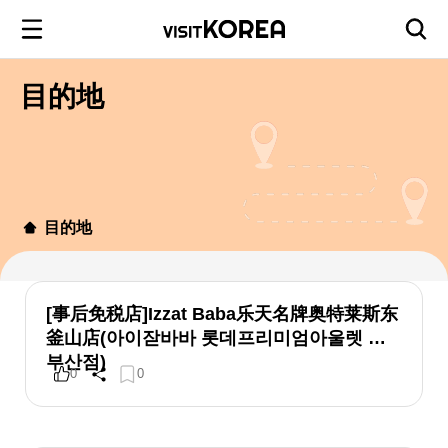
目的地
目的地
[事后免税店]Izzat Baba乐天名牌奥特莱斯东
釜山店(아이잗바바 롯데프리미엄아울렛 동
부산점)
0
0