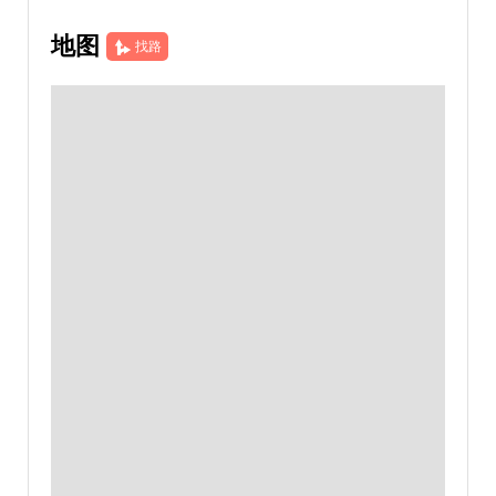
地图
找路