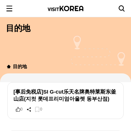
目的地
目的地
[事后免税店]SI G-cut乐天名牌奥特莱斯东釜
山店(지컷 롯데프리미엄아울렛 동부산점)
0
0