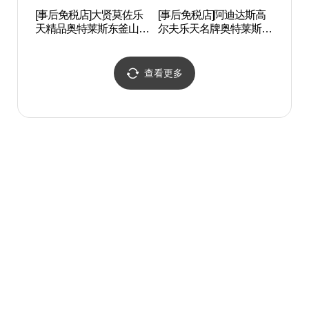
[事后免税店]大贤莫佐乐
[事后免税店]阿迪达斯高
青沙
天精品奥特莱斯东釜山店
尔夫乐天名牌奥特莱斯东
포 
(모조에스핀 롯데프리미
釜山店(아디다스골프 롯
엄아울렛 동부산점)
데프리미엄아울렛 동부
산점)
查看更多