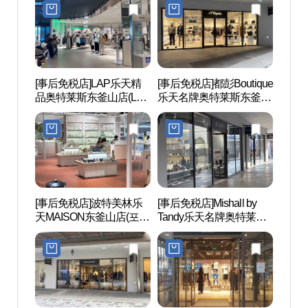
아울렛 동부산점)
울렛 동부산점)
[事后免税店]LAP乐天精
[事后免税店]都彭Boutique
国立
品奥特莱斯东釜山店(LAP
乐天名牌奥特莱斯东釜山
산과학
롯데프리미엄아울렛 동
店(듀퐁부틱 롯데프리미
부산점)
엄아울렛 동부산점)
[事后免税店]波特美林乐
[事后免税店]Mishall by
松亭海
天MAISON东釜山店(포트
Tandy乐天名牌奥特莱斯
욕장)
메리온 롯데몰 메종 동부
东釜山店(미셸by탠디 롯
산점)
데프리미엄아울렛 동부
산점)