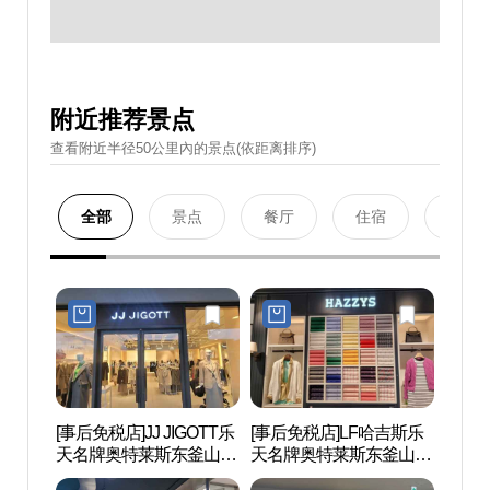
附近推荐景点
查看附近半径50公里內的景点(依距离排序)
全部
景点
餐厅
住宿
购物
[事后免税店]JJ JIGOTT乐
[事后免税店]LF哈吉斯乐
釜山
天名牌奥特莱斯东釜山店
天名牌奥特莱斯东釜山店
（롯데
(JJ지고트 롯데프리미엄
(헤지스 롯데프리미엄아
산）