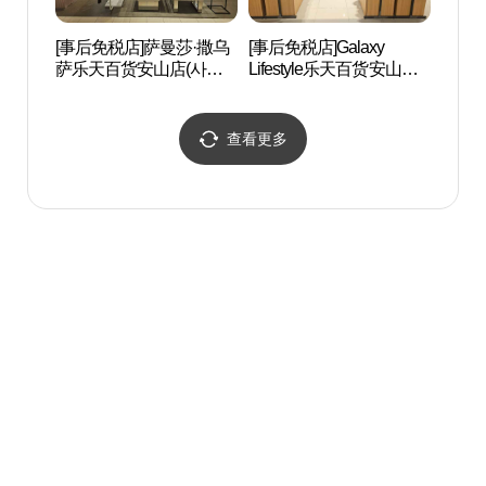
[事后免税店]萨曼莎·撒乌
[事后免税店]Galaxy
光明洞
萨乐天百货安山店(사만
Lifestyle乐天百货安山店
사타바사 롯데백화점 안
(갤럭시라이프스타일 롯
산점)
데백화점 안산점)
查看更多