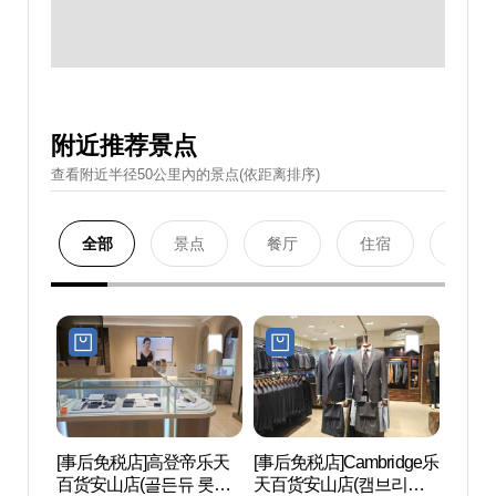
附近推荐景点
查看附近半径50公里內的景点(依距离排序)
全部
景点
餐厅
住宿
购物
[事后免税店]高登帝乐天
[事后免税店]Cambridge乐
安山文
百货安山店(골든듀 롯데
天百货安山店(캠브리지
문화