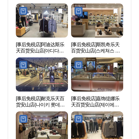
백화점 안산점)
롯데백화점 안산점)
[事后免税店]阿迪达斯乐
[事后免税店]斯凯奇乐天
物旺
天百货安山店(아디다스
百货安山店(스케쳐스 롯
롯데백화점 안산점)
데백화점 안산점)
[事后免税店]耐克乐天百
[事后免税店]嘉饰缇娜乐
华城恐
货安山店(나이키 롯데백
天百货安山店(제이에스
성 공
화점 안산점)
티나 롯데백화점 안산점)