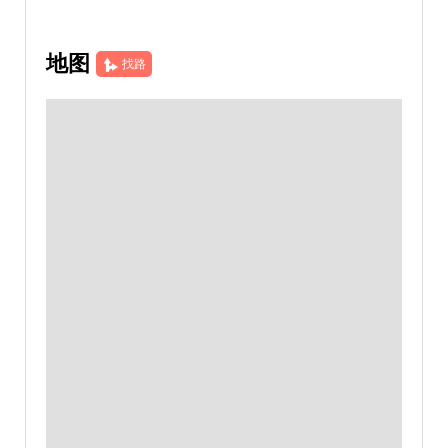
地图
找路