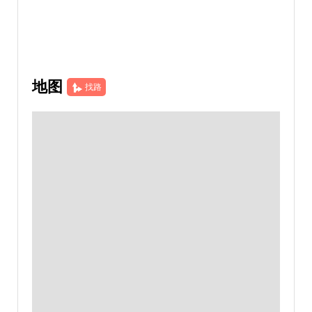
地图
找路