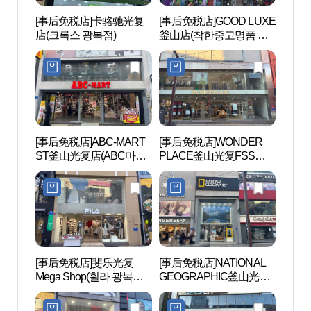
[事后免税店]卡骆驰光复
[事后免税店]GOOD LUXE
龙头
店(크록스 광복점)
釜山店(착한중고명품 부
원）
산점)
[事后免税店]ABC-MART
[事后免税店]WONDER
釜山
ST釜山光复店(ABC마트
PLACE釜山光复FSS店
ST 부산광복점)
(원더플레이스 부산광복
FSS점)
[事后免税店]斐乐光复
[事后免税店]NATIONAL
釜山
Mega Shop(휠라 광복메
GEOGRAPHIC釜山光复
산영
가샵)
店(내셔널지오그래픽 부
산 광복점)