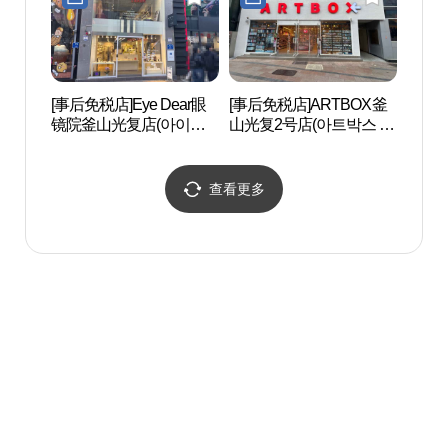
[事后免税店]Eye Dear眼
[事后免税店]ARTBOX釜
龙头
镜院釜山光复店(아이디
山光复2号店(아트박스 부
(용두
어 안경원 부산 광복점)
산광복2호점)
查看更多