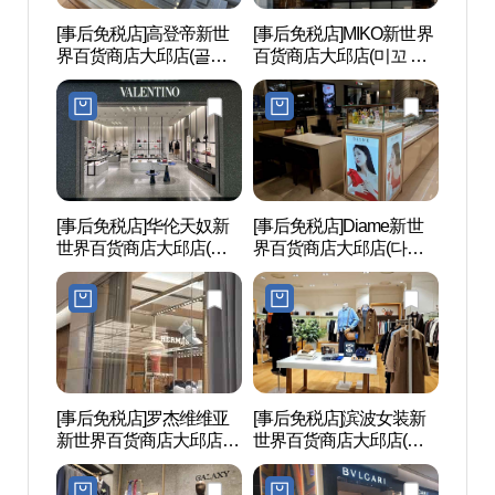
[事后免税店]高登帝新世
[事后免税店]MIKO新世界
大邱
界百货商店大邱店(골든
百货商店大邱店(미꼬 신
대구 
듀 신세계백화점 대구점)
세계백화점 대구점)
목
[事后免税店]华伦天奴新
[事后免税店]Diame新世
东仁
世界百货商店大邱店(발
界百货商店大邱店(다이
동 찜
렌티노 신세계백화점 대
아미 신세계백화점 대구
구점)
점)
[事后免税店]罗杰维维亚
[事后免税店]滨波女装新
金光石
新世界百货商店大邱店
世界百货商店大邱店(빈
(김광
(로저비비에 신세계백화
폴레이디스 신세계백화
리기길
점 대구점)
점 대구점)