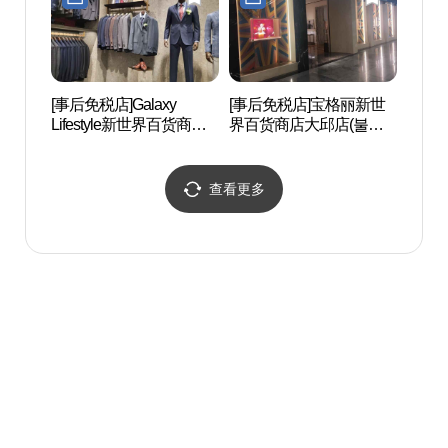
[事后免税店]Galaxy
[事后免税店]宝格丽新世
Beau
Lifestyle新世界百货商店
界百货商店大邱店(불가
大邱店(갤럭시라이프스
리 신세계백화점 대구점)
타일 신세계백화점 대구
점)
查看更多