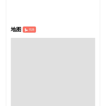
地图
找路