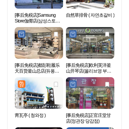
[事后免税店]Samsung
自然草排骨 ( 자연초갈비 )
虎川村
Store伽倻店(삼성스토어
가야)
[事后免税店]都彭鞋履乐
[事后免税店]欧利芙洋釜
西面1
天百货釜山总店(듀퐁슈
山开琴店(올리브영 부산
즈 롯데백화점 부산본점)
개금점)
靑瓦亭 ( 청와정 )
[事后免税店]正官庄堂甘
田浦
店(정관장 당감점)
길）