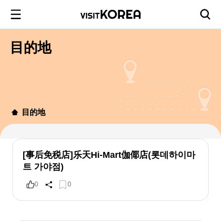
目的地
目的地
[事后免税店]乐天Hi-Mart伽倻店(롯데하이마
트 가야점)
0
0