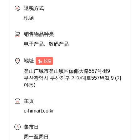
退税方式
现场
销售物品种类
电子产品、数码产品
地址
找路
釜山广域市釜山镇区伽倻大路557号街9
부산광역시 부산진구 가야대로557번길 9 (가
야동)
主页
e-himart.co.kr
集市日
周一至周日