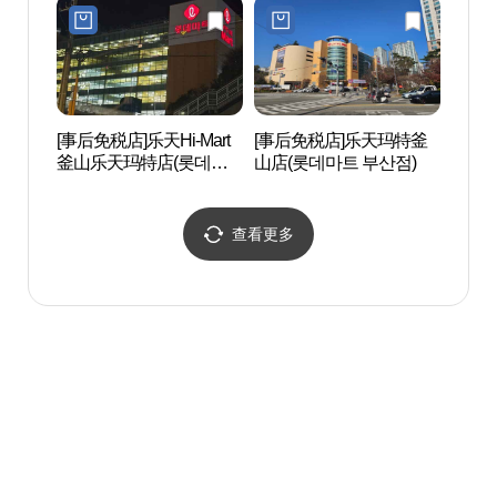
[事后免税店]乐天Hi-Mart
[事后免税店]乐天玛特釜
张起
釜山乐天玛特店(롯데하
山店(롯데마트 부산점)
기려기
이마트 부산롯데마트점)
查看更多