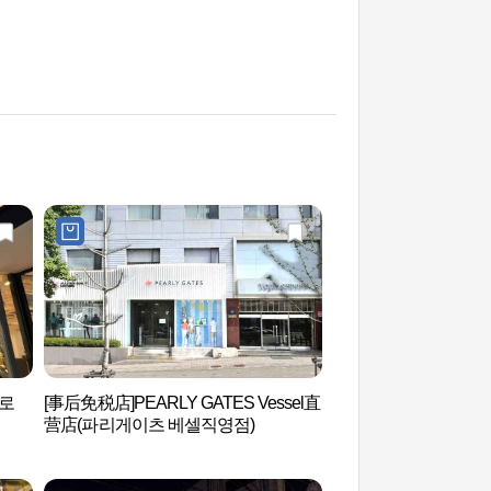
로
[事后免税店]PEARLY GATES Vessel直
后SPA (Whoo SPA)
营店(파리게이츠 베셀직영점)