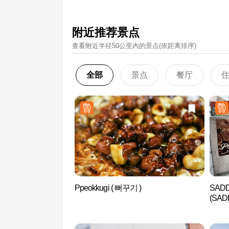
附近推荐景点
查看附近半径50公里內的景点(依距离排序)
全部
景点
餐厅
Ppeokkugi ( 뻐꾸기 )
SAD
(SAD