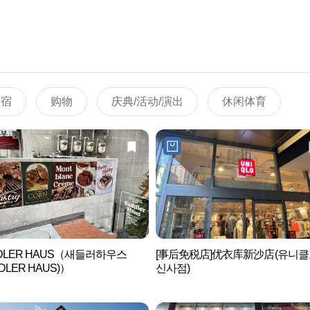
住宿
购物
庆典/活动/演出
休闲体育
DLER HAUS（새들러하우스
[事后免税店]优衣库新沙店(유니클
DLER HAUS)）
신사점)