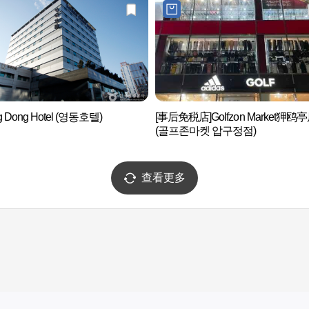
g Dong Hotel (영동호텔)
[事后免税店]Golfzon Market狎鸥
(골프존마켓 압구정점)
查看更多