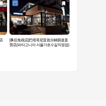
亭店
[事后免税店]巴塔哥尼亚首尔林荫道直
COCORY色彩研
营店(파타고니아 서울가로수길직영점)
리색채연구소(강남점
용)