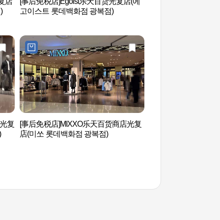
光复店
[事后免税店]Egoist乐天百货光复店(에
釜山大桥(부산대교
)
고이스트 롯데백화점 광복점)
店光复
[事后免税店]MIXXO乐天百货商店光复
釜山电影体验博物馆
)
店(미쏘 롯데백화점 광복점)
물관)