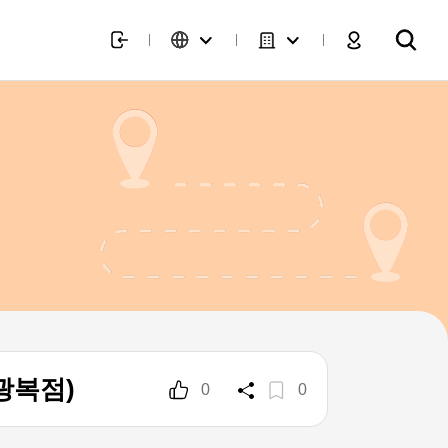
광복점)
0
0