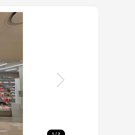
/
1
2