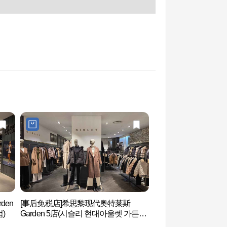
den
[事后免税店]希思黎现代奥特莱斯
公园哈比奥的WATER
)
Garden 5店(시슬리 현대아울렛 가든파
乐园和汗蒸(파크하비
이브점)
파)