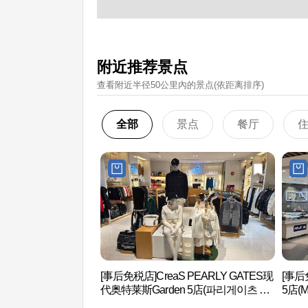
附近推荐景点
查看附近半径50公里內的景点(依距离排序)
全部
景点
餐厅
[事后免税店]CreaS PEARLY GATES现
[事后
代奥特莱斯Garden 5店(파리게이츠 현
5店(
대아울렛 가든파이브점)