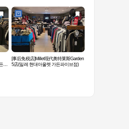
[事后免税店]Millet现代奥特莱斯Garden
首尔石村洞古墓群 (
가든파
5店(밀레 현대아울렛 가든파이브점)
군)