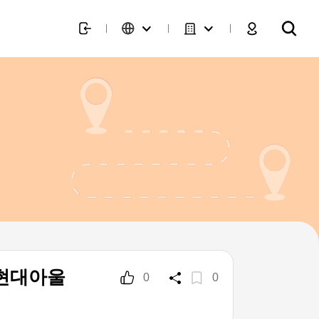
 현대아울
0
0