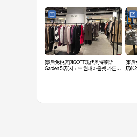
[事后免税店]JIGOTT现代奥特莱斯
[事后
Garden 5店(지고트 현대아울렛 가든파
店(K
이브점)