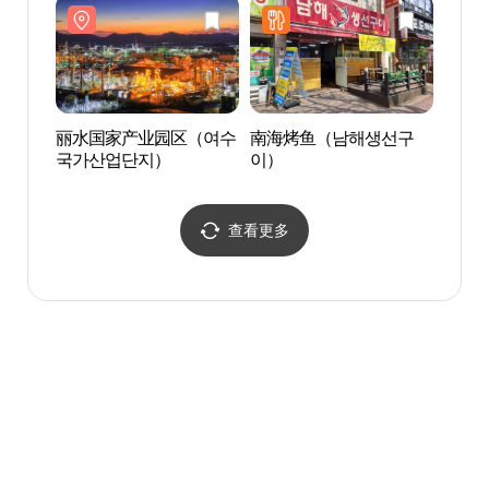
수안전체험교육장）
丽水国家产业园区（여수
南海烤鱼（남해생선구
海洋
국가산업단지）
이）
오션
查看更多