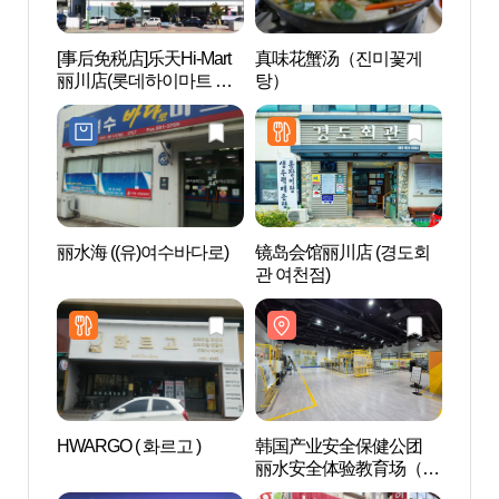
[事后免税店]乐天Hi-Mart
真味花蟹汤（진미꽃게
韩国
丽川店(롯데하이마트 여
탕）
丽水
천점)
국산
수안
丽水海 ((유)여수바다로)
镜岛会馆丽川店 (경도회
丽水U
관 여천점)
题公园
테마파
HWARGO ( 화르고 )
韩国产业安全保健公团
艺术
丽水安全体验教育场（한
의 섬
국산업안전보건공단 여