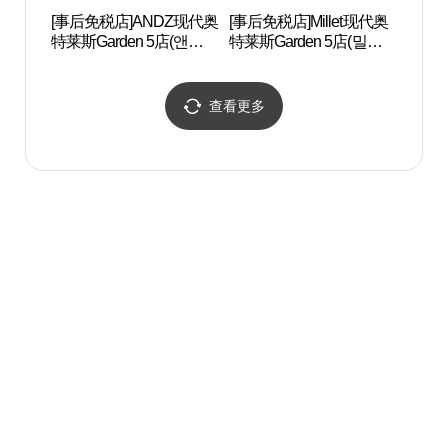
[事后免税店]ANDZ现代奥
[事后免税店]Millet现代奥
汉城百
特莱斯Garden 5店(앤드지
特莱斯Garden 5店(밀레
제박물
현대아울렛 가든파이브
현대아울렛 가든파이브
점)
점)
查看更多