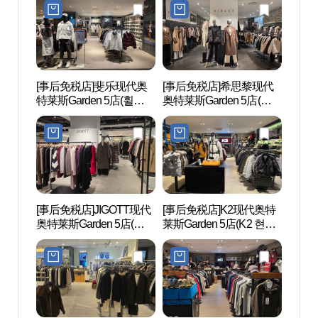
이츠 현대아울렛 가든파
점)
스파)
이브점)
[事后免税店]斐乐现代奥
[事后免税店]希思黎现代
运动
特莱斯Garden 5店(휠라
奥特莱斯Garden 5店(시슬
스포
현대아울렛 가든파이브
리 현대아울렛 가든파이
점)
브점)
[事后免税店]JIGOTT现代
[事后免税店]K2现代奥特
首尔石
奥特莱斯Garden 5店(지고
莱斯Garden 5店(K2 현대
석촌동
트 현대아울렛 가든파이
아울렛 가든파이브점)
브점)