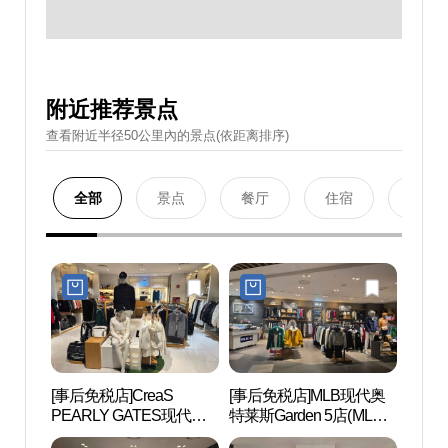
附近推荐景点
查看附近半径50公里內的景点(依距离排序)
全部
景点
餐厅
住宿
购物
[事后免税店]CreaS
[事后免税店]MLB现代奥
公园哈
PEARLY GATES现代奥
特莱斯Garden 5店(MLB
KIN
特莱斯Garden 5店(파리게
현대아울렛 가든파이브
蒸(파