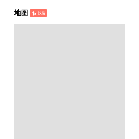
地图
找路