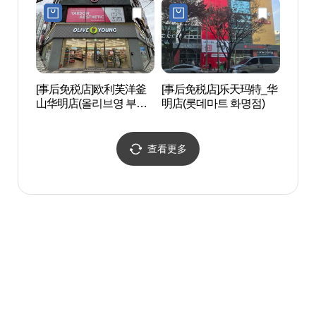
[事后免税店]欧利芙洋釜
[事后免税店]乐天玛特_华
金刚
山华明店(올리브영 부산
明店(롯데마트 화명점)
화명점)
查看更多