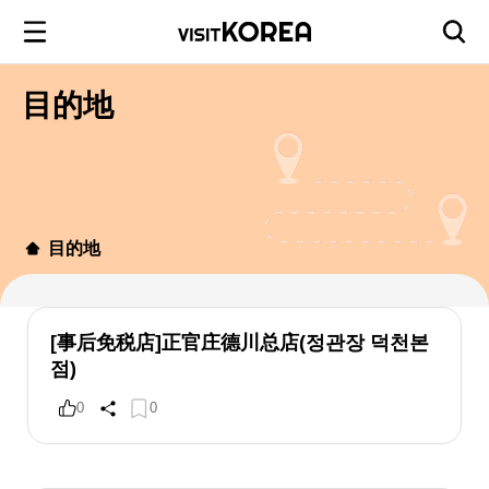
目的地
目的地
[事后免税店]正官庄德川总店(정관장 덕천본
점)
0
0