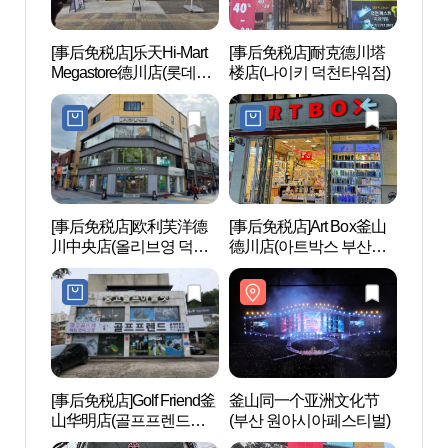
[事后免税店]乐天Hi-Mart
[事后免税店]耐克德川塔
大渚
Megastore德川店(롯데하
楼店(나이키 덕천타워점)
공원
이마트 메가스토어 덕천
점)
[事后免税店]欧利芙洋德
[事后免税店]Art Box釜山
釜山综
川中央店(올리브영 덕천
德川店(아트박스 부산덕
합운동
중앙점)
천점)
[事后免税店]Golf Friend釜
釜山同一个亚洲文化节
釜山
山华明店(골프프렌드골
(부산 원아시아페스티벌)
稷棒
때려골프 부산화명점)
운동