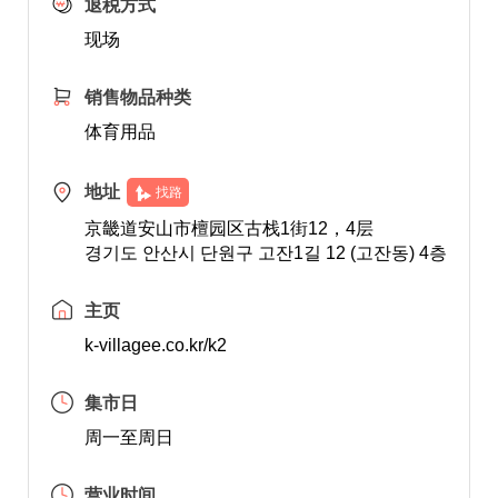
退税方式
现场
销售物品种类
体育用品
地址
找路
京畿道安山市檀园区古栈1街12，4层
경기도 안산시 단원구 고잔1길 12 (고잔동) 4층
主页
k-villagee.co.kr/k2
集市日
周一至周日
营业时间