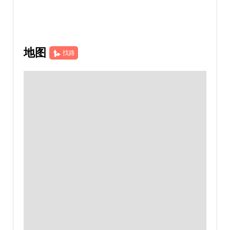
地图
找路