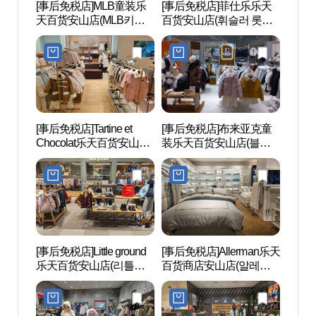
[事后免税店]MLB童装乐
[事后免税店]菲仕乐乐天
安山文
天百货安山店(MLB키즈
百货安山店(휘슬러 롯데
문화
롯데백화점 안산점)
백화점 안산점)
[事后免税店]Tartine et
[事后免税店]布来亚克童
物旺
Chocolat乐天百货安山店
装乐天百货安山店(블랙
(타티네쇼콜라 롯데백화
야크키즈 롯데백화점 안
점 안산점)
산점)
[事后免税店]Little ground
[事后免税店]Allerman乐天
华城恐
乐天百货安山店(리틀그
百货商店安山店(알레르
성 공
라운드 롯데백화점 안산
망 롯데백화점 안산점)
점)