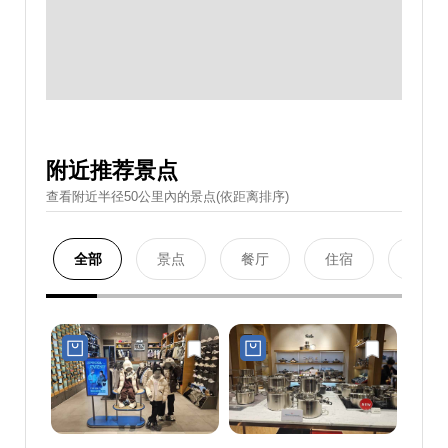
附近推荐景点
查看附近半径50公里內的景点(依距离排序)
全部
景点
餐厅
住宿
购物