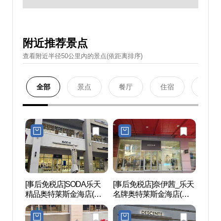
附近推荐景点
查看附近半径50公里內的景点(依距离排序)
全部
景点
餐厅
住宿
购物
[事后免税店]SODA乐天
[事后免税店]奈伊茜_乐天
金海乐
精品奥特莱斯金海店(소
名牌奥特莱斯金海店(나
롯데워
다 롯데프리미엄아울렛
이스클랍 롯데프리미엄
김해점)
아울렛 김해점)