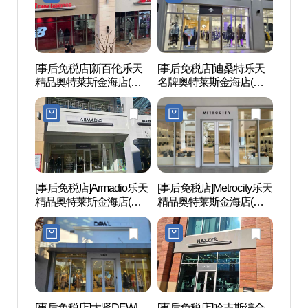
[事后免税店]新百伦乐天
[事后免税店]迪桑特乐天
金海韩
精品奥特莱斯金海店(뉴
名牌奥特莱斯金海店(데
옥체험
발란스 롯데프리미엄아
상트 롯데프리미엄아울
울렛 김해점)
렛 김해점)
[事后免税店]Armadio乐天
[事后免税店]Metrocity乐天
首露
精品奥特莱斯金海店(아
精品奥特莱斯金海店(메
르마디오 롯데프리미엄
트로시티 롯데프리미엄
아울렛 김해점)
아울렛 김해점)
[事后免税店]大贤DEWL
[事后免税店]哈吉斯综合
金海市