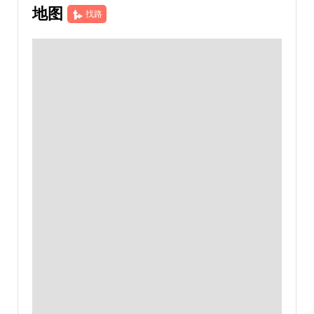
地图
找路