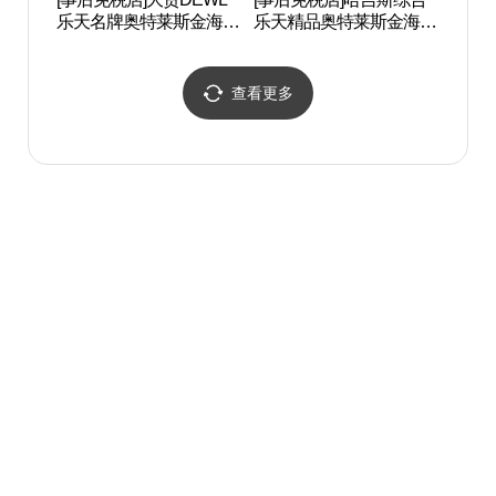
乐天名牌奥特莱斯金海店
乐天精品奥特莱斯金海店
(듀엘 롯데프리미엄아울
(헤지스 롯데프리미엄아
렛 김해점)
울렛 김해점)
查看更多